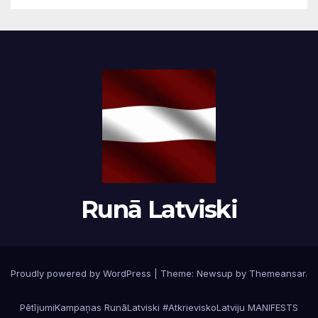
Runā Latviski
Proudly powered by WordPress
|
Theme:
Newsup
by
Themeansar
.
Pētījumi
Kampaņas RunāLatviski #AtkrieviskoLatviju MANIFESTS