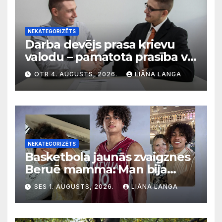
NEKATEGORIZĒTS
Darba devējs prasa krievu
valodu – pamatota prasība vai
diskriminācija? Skaidro VDI
OTR 4. AUGUSTS, 2026.
LIĀNA LANGA
NEKATEGORIZĒTS
Basketbola jaunās zvaigznes
Beruē mamma: Man bija
svarīgi, lai bērni apgūst
SES 1. AUGUSTS, 2026.
LIĀNA LANGA
latviešu valodu