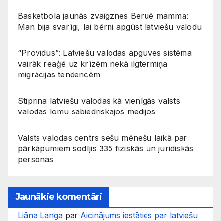
Basketbola jaunās zvaigznes Beruē mamma:
Man bija svarīgi, lai bērni apgūst latviešu valodu
“Providus”: Latviešu valodas apguves sistēma
vairāk reaģē uz krīzēm nekā ilgtermiņa
migrācijas tendencēm
Stiprina latviešu valodas kā vienīgās valsts
valodas lomu sabiedriskajos medijos
Valsts valodas centrs sešu mēnešu laikā par
pārkāpumiem sodījis 335 fiziskās un juridiskās
personas
Jaunākie komentāri
Liāna Langa
par
Aicinājums iestāties par latviešu