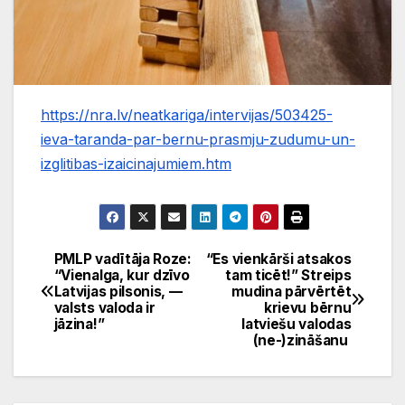
https://nra.lv/neatkariga/intervijas/503425-
ieva-taranda-par-bernu-prasmju-zudumu-un-
izglitibas-izaicinajumiem.htm
PMLP vadītāja Roze:
“Es vienkārši atsakos
Ziņu
“Vienalga, kur dzīvo
tam ticēt!” Streips
Latvijas pilsonis, —
mudina pārvērtēt
izvēlne
valsts valoda ir
krievu bērnu
jāzina!”
latviešu valodas
(ne-)zināšanu