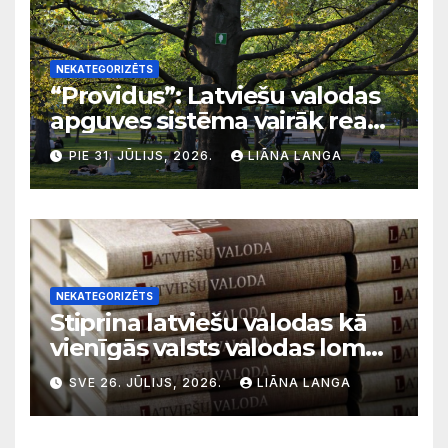
NEKATEGORIZĒTS
“Providus”: Latviešu valodas
apguves sistēma vairāk reaģē
uz krīzēm nekā ilgtermiņa
PIE 31. JŪLIJS, 2026.
LIĀNA LANGA
migrācijas tendencēm
NEKATEGORIZĒTS
Stiprina latviešu valodas kā
vienīgās valsts valodas lomu
sabiedriskajos medijos
SVE 26. JŪLIJS, 2026.
LIĀNA LANGA