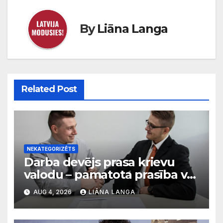
By
Liāna Langa
Related Post
NEKATEGORIZĒTS
Darba devējs prasa krievu
valodu – pamatota prasība vai
diskriminācija? Skaidro VDI
AUG 4, 2026
LIĀNA LANGA