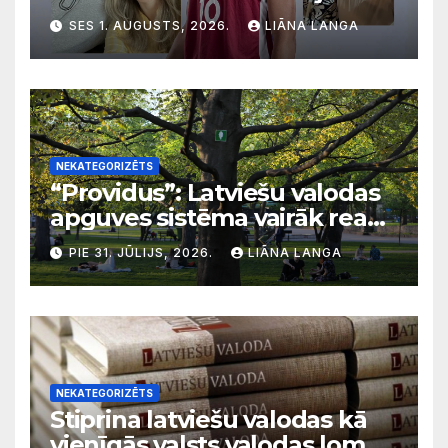
svarīgi, lai bērni apgūst
SES 1. AUGUSTS, 2026.
LIĀNA LANGA
latviešu valodu
NEKATEGORIZĒTS
“Providus”: Latviešu valodas
apguves sistēma vairāk reaģē
uz krīzēm nekā ilgtermiņa
PIE 31. JŪLIJS, 2026.
LIĀNA LANGA
migrācijas tendencēm
NEKATEGORIZĒTS
Stiprina latviešu valodas kā
vienīgās valsts valodas lomu