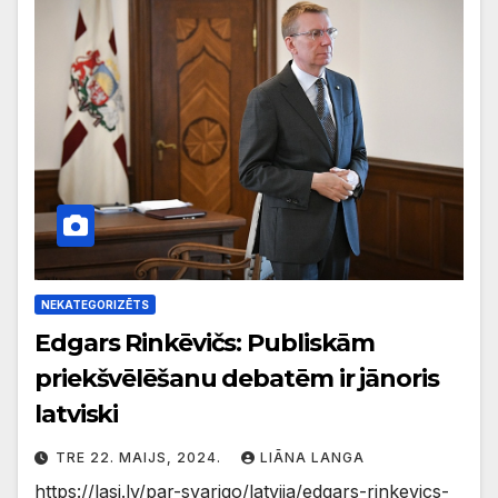
NEKATEGORIZĒTS
Edgars Rinkēvičs: Publiskām
priekšvēlēšanu debatēm ir jānoris
latviski
TRE 22. MAIJS, 2024.
LIĀNA LANGA
https://lasi.lv/par-svarigo/latvija/edgars-rinkevics-