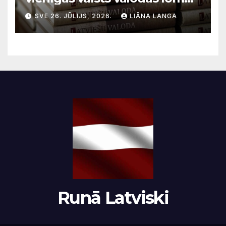
sabiedriskajos medijos
SVE 26. JŪLIJS, 2026.
LIĀNA LANGA
Runā Latviski