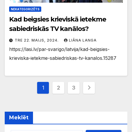
NEKATEGORIZĒTS
Kad beigsies krieviskā ietekme
sabiedriskās TV kanālos?
TRE 22. MAIJS, 2024.
LIĀNA LANGA
https://lasi.lv/par-svarigo/latvija/kad-beigsies-
krieviska-ietekme-sabiedriskas-tv-kanalos.15287
Ziņu
1
2
3
numerācija
pēc
Meklēt
lappusēm