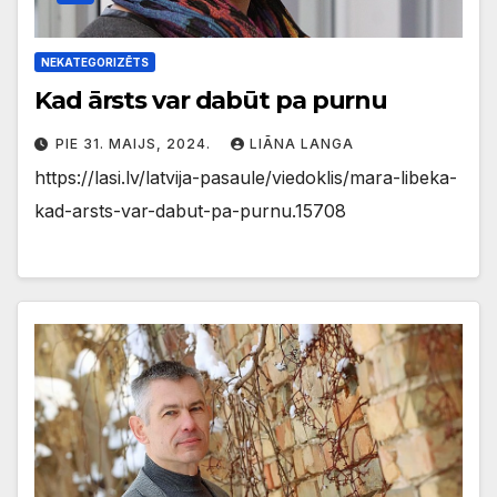
NEKATEGORIZĒTS
Kad ārsts var dabūt pa purnu
PIE 31. MAIJS, 2024.
LIĀNA LANGA
https://lasi.lv/latvija-pasaule/viedoklis/mara-libeka-
kad-arsts-var-dabut-pa-purnu.15708