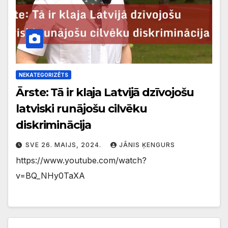
NEKATEGORIZĒTS
Ārste: Tā ir klaja Latvijā dzīvojošu
latviski runājošu cilvēku
diskriminācija
SVE 26. MAIJS, 2024.
JĀNIS ĶENGURS
https://www.youtube.com/watch?
v=BQ_NHy0TaXA