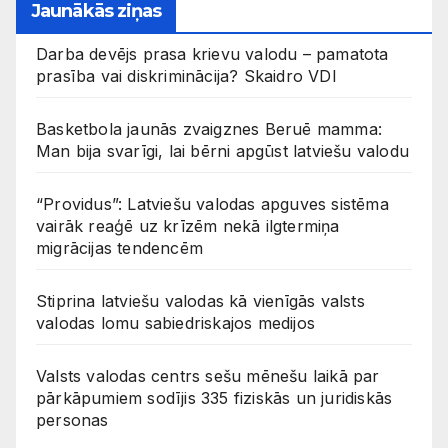
Jaunākās ziņas
Darba devējs prasa krievu valodu – pamatota
prasība vai diskriminācija? Skaidro VDI
Basketbola jaunās zvaigznes Beruē mamma:
Man bija svarīgi, lai bērni apgūst latviešu valodu
“Providus”: Latviešu valodas apguves sistēma
vairāk reaģē uz krīzēm nekā ilgtermiņa
migrācijas tendencēm
Stiprina latviešu valodas kā vienīgās valsts
valodas lomu sabiedriskajos medijos
Valsts valodas centrs sešu mēnešu laikā par
pārkāpumiem sodījis 335 fiziskās un juridiskās
personas