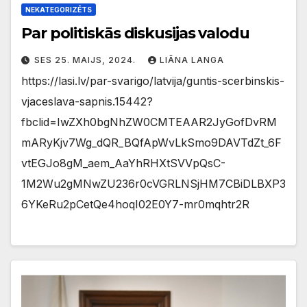
NEKATEGORIZĒTS
Par politiskās diskusijas valodu
SES 25. MAIJS, 2024.
LIĀNA LANGA
https://lasi.lv/par-svarigo/latvija/guntis-scerbinskis-
vjaceslava-sapnis.15442?
fbclid=IwZXh0bgNhZW0CMTEAAR2JyGofDvRM
mARyKjv7Wg_dQR_BQfApWvLkSmo9DAVTdZt_6F
vtEGJo8gM_aem_AaYhRHXtSVVpQsC-
1M2Wu2gMNwZU236r0cVGRLNSjHM7CBiDLBXP3
6YKeRu2pCetQe4hoqI02E0Y7-mr0mqhtr2R