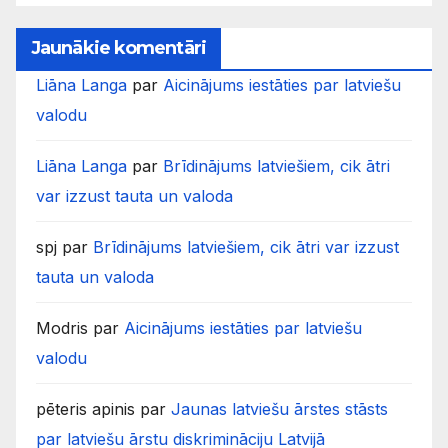
Jaunākie komentāri
Liāna Langa
par
Aicinājums iestāties par latviešu
valodu
Liāna Langa
par
Brīdinājums latviešiem, cik ātri
var izzust tauta un valoda
spj
par
Brīdinājums latviešiem, cik ātri var izzust
tauta un valoda
Modris
par
Aicinājums iestāties par latviešu
valodu
pēteris apinis
par
Jaunas latviešu ārstes stāsts
par latviešu ārstu diskrimināciju Latvijā