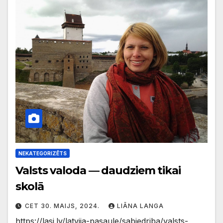
NEKATEGORIZĒTS
Valsts valoda — daudziem tikai
skolā
CET 30. MAIJS, 2024.
LIĀNA LANGA
https://lasi.lv/latvija-pasaule/sabiedriba/valsts-