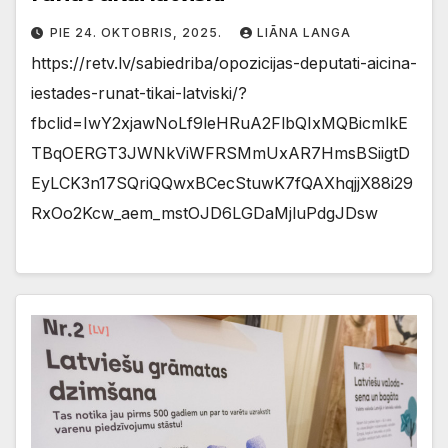
PIE 24. OKTOBRIS, 2025.
LIĀNA LANGA
https://retv.lv/sabiedriba/opozicijas-deputati-aicina-
iestades-runat-tikai-latviski/?
fbclid=IwY2xjawNoLf9leHRuA2FlbQIxMQBicmlkE
TBqOERGT3JWNkViWFRSMmUxAR7HmsBSiigtD
EyLCK3n17SQriQQwxBCecStuwK7fQAXhqjjX88i29
RxOo2Kcw_aem_mstOJD6LGDaMjluPdgJDsw