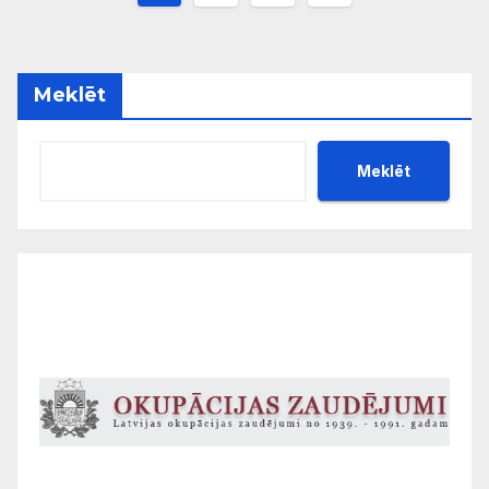
numerācija
pēc
Meklēt
lappusēm
Meklēt