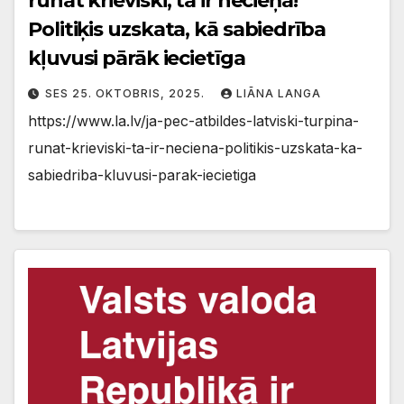
runāt krieviski, tā ir necieņa!”
Politiķis uzskata, kā sabiedrība
kļuvusi pārāk iecietīga
SES 25. OKTOBRIS, 2025.
LIĀNA LANGA
https://www.la.lv/ja-pec-atbildes-latviski-turpina-
runat-krieviski-ta-ir-neciena-politikis-uzskata-ka-
sabiedriba-kluvusi-parak-iecietiga