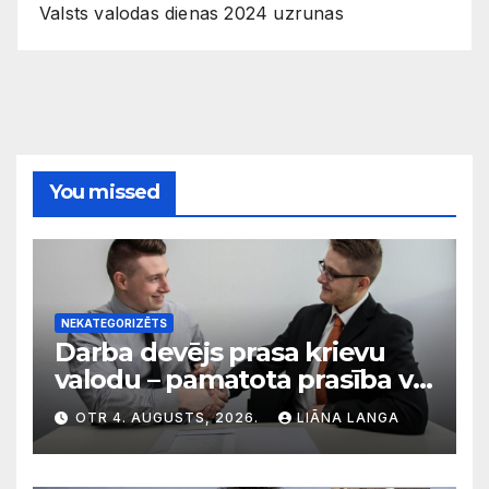
Valsts valodas dienas 2024 uzrunas
You missed
NEKATEGORIZĒTS
Darba devējs prasa krievu
valodu – pamatota prasība vai
diskriminācija? Skaidro VDI
OTR 4. AUGUSTS, 2026.
LIĀNA LANGA