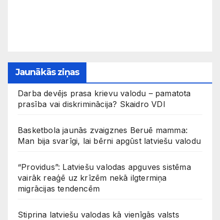
Jaunākās ziņas
Darba devējs prasa krievu valodu – pamatota
prasība vai diskriminācija? Skaidro VDI
Basketbola jaunās zvaigznes Beruē mamma:
Man bija svarīgi, lai bērni apgūst latviešu valodu
“Providus”: Latviešu valodas apguves sistēma
vairāk reaģē uz krīzēm nekā ilgtermiņa
migrācijas tendencēm
Stiprina latviešu valodas kā vienīgās valsts