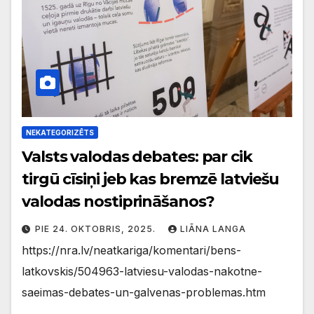
NEKATEGORIZĒTS
Valsts valodas debates: par cik
tirgū cīsiņi jeb kas bremzē latviešu
valodas nostiprināšanos?
PIE 24. OKTOBRIS, 2025.
LIĀNA LANGA
https://nra.lv/neatkariga/komentari/bens-
latkovskis/504963-latviesu-valodas-nakotne-
saeimas-debates-un-galvenas-problemas.htm