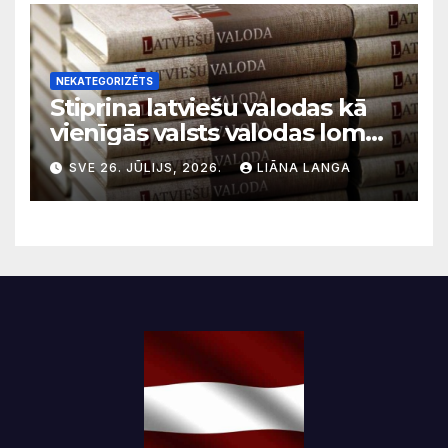
NEKATEGORIZĒTS
Stiprina latviešu valodas kā
vienīgās valsts valodas lomu
sabiedriskajos medijos
SVE 26. JŪLIJS, 2026.
LIĀNA LANGA