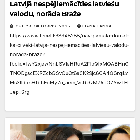
Latvijā nespēj iemācīties latviešu
valodu, norāda Braže
CET 23. OKTOBRIS, 2025.
LIĀNA LANGA
https://www.tvnet.lv/8348288/nav-pamata-domat-
ka-cilveki-latvija-nespej-iemacities-latviesu-valodu-
norada-braze?
fbclid=IwY2xjawNnbSVleHRuA2FlbQIxMQABHnG
TNODgscEXRZcbGSvCuQt8sSK29jc8CA4GSrqiLv
Ms3lIdonHfbhEcMy7n_aem_VsRzQMZ5oO7YwTH
Jep_Srg