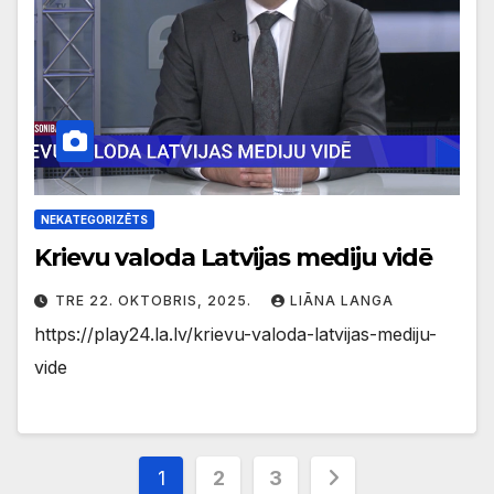
NEKATEGORIZĒTS
Krievu valoda Latvijas mediju vidē
TRE 22. OKTOBRIS, 2025.
LIĀNA LANGA
https://play24.la.lv/krievu-valoda-latvijas-mediju-
vide
Ziņu
1
2
3