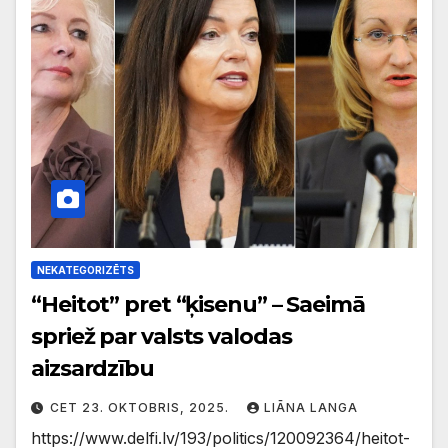
NEKATEGORIZĒTS
“Heitot” pret “ķisenu” – Saeimā
spriež par valsts valodas
aizsardzību
CET 23. OKTOBRIS, 2025.
LIĀNA LANGA
https://www.delfi.lv/193/politics/120092364/heitot-