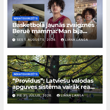
NEKATEGORIZĒTS
Basketbola jaunās zvaigznes
Beruē mamma: Man bija
svarīgi, lai bērni apgūst
SES 1. AUGUSTS, 2026.
LIĀNA LANGA
latviešu valodu
NEKATEGORIZĒTS
“Providus”: Latviešu valodas
apguves sistēma vairāk reaģē
uz krīzēm nekā ilgtermiņa
PIE 31. JŪLIJS, 2026.
LIĀNA LANGA
migrācijas tendencēm