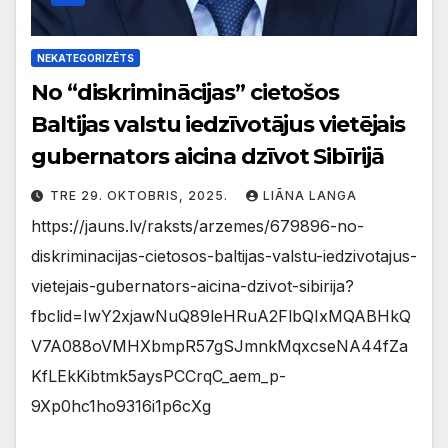
NEKATEGORIZĒTS
No “diskriminācijas” cietošos
Baltijas valstu iedzīvotājus vietējais
gubernators aicina dzīvot Sibīrijā
TRE 29. OKTOBRIS, 2025.
LIĀNA LANGA
https://jauns.lv/raksts/arzemes/679896-no-
diskriminacijas-cietosos-baltijas-valstu-iedzivotajus-
vietejais-gubernators-aicina-dzivot-sibirija?
fbclid=IwY2xjawNuQ89leHRuA2FlbQIxMQABHkQ
V7A088oVMHXbmpR57gSJmnkMqxcseNA44fZa
KfLEkKibtmk5aysPCCrqC_aem_p-
9Xp0hc1ho9316i1p6cXg