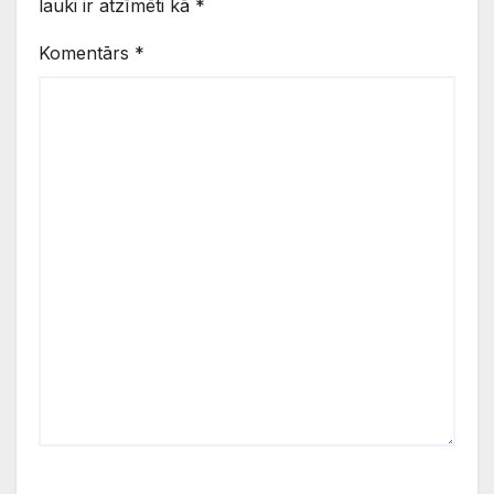
lauki ir atzīmēti kā
*
Komentārs
*