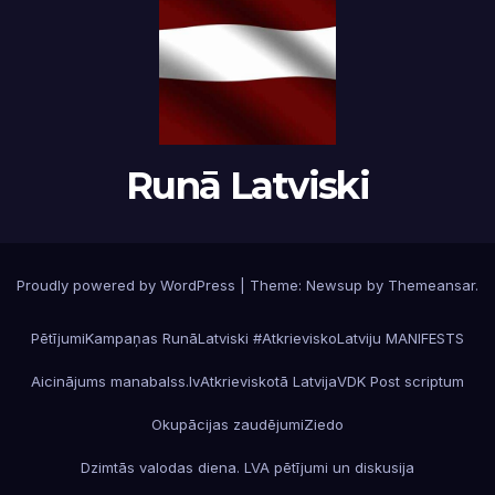
Runā Latviski
Proudly powered by WordPress
|
Theme:
Newsup
by
Themeansar
.
Pētījumi
Kampaņas RunāLatviski #AtkrieviskoLatviju MANIFESTS
Aicinājums manabalss.lv
Atkrieviskotā Latvija
VDK Post scriptum
Okupācijas zaudējumi
Ziedo
Dzimtās valodas diena. LVA pētījumi un diskusija