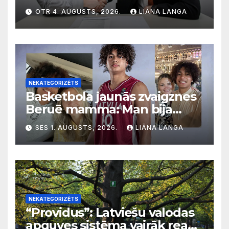
diskriminācija? Skaidro VDI
OTR 4. AUGUSTS, 2026.
LIĀNA LANGA
NEKATEGORIZĒTS
Basketbola jaunās zvaigznes
Beruē mamma: Man bija
svarīgi, lai bērni apgūst
SES 1. AUGUSTS, 2026.
LIĀNA LANGA
latviešu valodu
NEKATEGORIZĒTS
“Providus”: Latviešu valodas
apguves sistēma vairāk reaģē