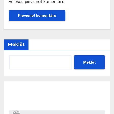
vēlēšos pievienot komentāru.
Meklēt
Meklēt