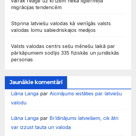
vairāk reaģē uz krīzēm nekā ilgtermiņa
migrācijas tendencēm
Stiprina latviešu valodas kā vienīgās valsts
valodas lomu sabiedriskajos medijos
Valsts valodas centrs sešu mēnešu laikā par
pārkāpumiem sodījis 335 fiziskās un juridiskās
personas
Jaunākie komentāri
Liāna Langa
par
Aicinājums iestāties par latviešu
valodu
Liāna Langa
par
Brīdinājums latviešiem, cik ātri
var izzust tauta un valoda