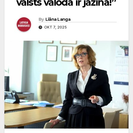
valsts valoda ir jāzina!”
By
Liāna Langa
OKT 7, 2025