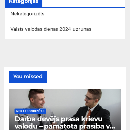
Kategorijas
Nekategorizēts
Valsts valodas dienas 2024 uzrunas
You missed
NEKATEGORIZĒTS
Darba devējs prasa krievu
valodu – pamatota prasība vai