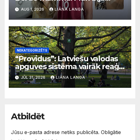
svarīgi, lai bērni apgūst
AUG 1, 2026
LIĀNA LANGA
latviešu valodu
NEKATEGORIZĒTS
“Providus”: Latviešu valodas
apguves sistēma vairāk reaģē
uz krīzēm nekā ilgtermiņa
JŪL 31, 2026
LIĀNA LANGA
migrācijas tendencēm
Atbildēt
Jūsu e-pasta adrese netiks publicēta.
Obligātie