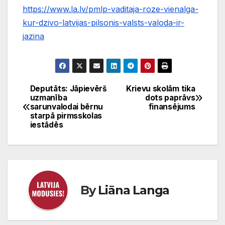
https://www.la.lv/pmlp-vaditaja-roze-vienalga-
kur-dzivo-latvijas-pilsonis-valsts-valoda-ir-
jazina
Deputāts: Jāpievērš
Krievu skolām tika
Ziņu
uzmanība
dots paprāvs
sarunvalodai bērnu
finansējums
izvēlne
starpā pirmsskolas
iestādēs
By
Liāna Langa