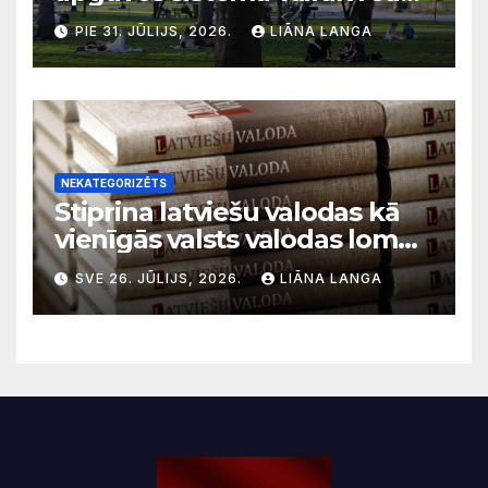
uz krīzēm nekā ilgtermiņa
PIE 31. JŪLIJS, 2026.
LIĀNA LANGA
migrācijas tendencēm
NEKATEGORIZĒTS
Stiprina latviešu valodas kā
vienīgās valsts valodas lomu
sabiedriskajos medijos
SVE 26. JŪLIJS, 2026.
LIĀNA LANGA