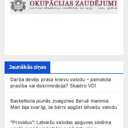
Jaunākās ziņas
Darba devējs prasa krievu valodu – pamatota
prasība vai diskriminācija? Skaidro VDI
Basketbola jaunās zvaigznes Beruē mamma:
Man bija svarīgi, lai bērni apgūst latviešu valodu
“Providus”: Latviešu valodas apguves sistēma