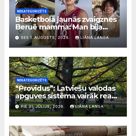
NEKATEGORIZĒTS
Basketbola jaunās zvaigznes
Beruē mamma: Man bija
svarīgi, lai bērni apgūst
SES 1. AUGUSTS, 2026.
LIĀNA LANGA
latviešu valodu
NEKATEGORIZĒTS
“Providus”: Latviešu valodas
apguves sistēma vairāk reaģē
uz krīzēm nekā ilgtermiņa
PIE 31. JŪLIJS, 2026.
LIĀNA LANGA
migrācijas tendencēm