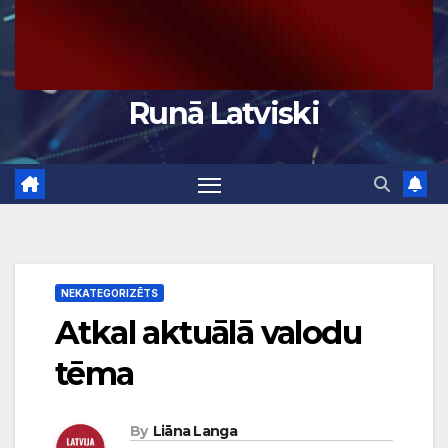
Runā Latviski
NEKATEGORIZĒTS
Atkal aktuālā valodu
tēma
By
Liāna Langa