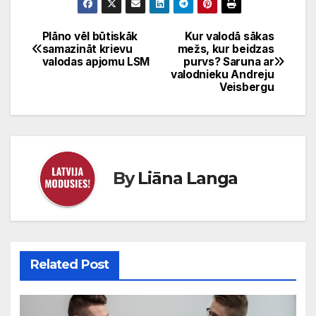
Plāno vēl būtiskāk
Kur valodā sākas
Ziņu
samazināt krievu
mežs, kur beidzas
valodas apjomu LSM
purvs? Saruna ar
izvēlne
valodnieku Andreju
Veisbergu
By
Liāna Langa
Related Post