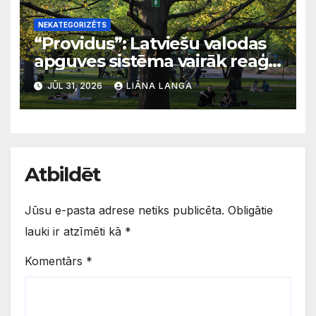
NEKATEGORIZĒTS
“Providus”: Latviešu valodas
apguves sistēma vairāk reaģē
uz krīzēm nekā ilgtermiņa
JŪL 31, 2026
LIĀNA LANGA
migrācijas tendencēm
Atbildēt
Jūsu e-pasta adrese netiks publicēta.
Obligātie
lauki ir atzīmēti kā
*
Komentārs
*