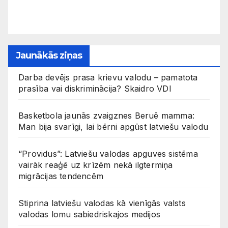
Jaunākās ziņas
Darba devējs prasa krievu valodu – pamatota
prasība vai diskriminācija? Skaidro VDI
Basketbola jaunās zvaigznes Beruē mamma:
Man bija svarīgi, lai bērni apgūst latviešu valodu
“Providus”: Latviešu valodas apguves sistēma
vairāk reaģē uz krīzēm nekā ilgtermiņa
migrācijas tendencēm
Stiprina latviešu valodas kā vienīgās valsts
valodas lomu sabiedriskajos medijos