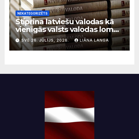
NEKATEGORIZĒTS
Stiprina latviešu valodas kā
vienīgās valsts valodas lomu
sabiedriskajos medijos
SVE 26. JŪLIJS, 2026.
LIĀNA LANGA