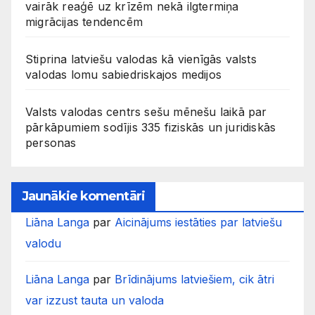
vairāk reaģē uz krīzēm nekā ilgtermiņa
migrācijas tendencēm
Stiprina latviešu valodas kā vienīgās valsts
valodas lomu sabiedriskajos medijos
Valsts valodas centrs sešu mēnešu laikā par
pārkāpumiem sodījis 335 fiziskās un juridiskās
personas
Jaunākie komentāri
Liāna Langa
par
Aicinājums iestāties par latviešu
valodu
Liāna Langa
par
Brīdinājums latviešiem, cik ātri
var izzust tauta un valoda