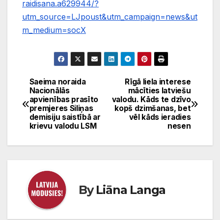
raidisana.a629944/?
utm_source=LJpoust&utm_campaign=news&ut
m_medium=socX
Saeima noraida
Rīgā liela interese
Ziņu
Nacionālās
mācīties latviešu
apvienības prasīto
valodu. Kāds te dzīvo
izvēlne
premjeres Siliņas
kopš dzimšanas, bet
demisiju saistībā ar
vēl kāds ieradies
krievu valodu LSM
nesen
By
Liāna Langa