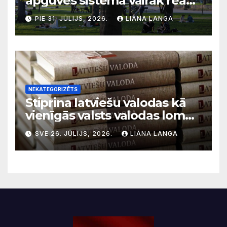
apguves sistēma vairāk reaģē
uz krīzēm nekā ilgtermiņa
PIE 31. JŪLIJS, 2026.
LIĀNA LANGA
migrācijas tendencēm
NEKATEGORIZĒTS
Stiprina latviešu valodas kā
vienīgās valsts valodas lomu
sabiedriskajos medijos
SVE 26. JŪLIJS, 2026.
LIĀNA LANGA