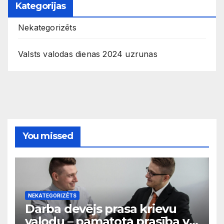
Kategorijas
Nekategorizēts
Valsts valodas dienas 2024 uzrunas
You missed
NEKATEGORIZĒTS
Darba devējs prasa krievu
valodu – pamatota prasība vai