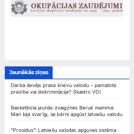
Jaunākās ziņas
Darba devējs prasa krievu valodu – pamatota
prasība vai diskriminācija? Skaidro VDI
Basketbola jaunās zvaigznes Beruē mamma:
Man bija svarīgi, lai bērni apgūst latviešu valodu
“Providus”: Latviešu valodas apguves sistēma