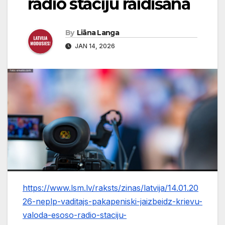
radio staciju raidīšana
By
Liāna Langa
JAN 14, 2026
https://www.lsm.lv/raksts/zinas/latvija/14.01.20
26-neplp-vaditajs-pakapeniski-jaizbeidz-krievu-
valoda-esoso-radio-staciju-