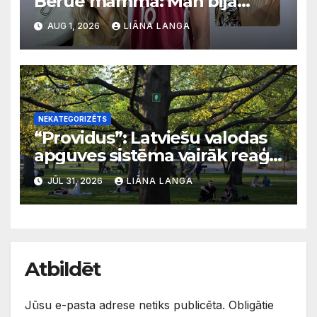
Beruē mamma: Man bija
svarīgi, lai bērni apgūst
AUG 1, 2026
LIĀNA LANGA
latviešu valodu
NEKATEGORIZĒTS
“Providus”: Latviešu valodas
apguves sistēma vairāk reaģē
uz krīzēm nekā ilgtermiņa
JŪL 31, 2026
LIĀNA LANGA
migrācijas tendencēm
Atbildēt
Jūsu e-pasta adrese netiks publicēta.
Obligātie