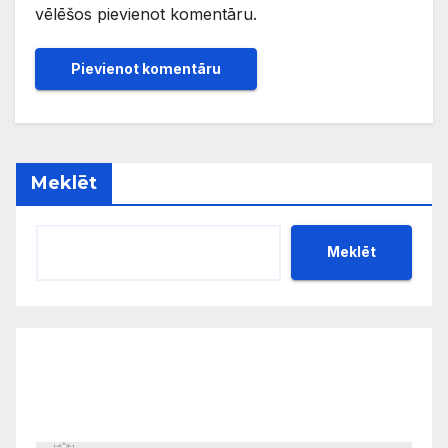
vēlēšos pievienot komentāru.
Meklēt
Meklēt