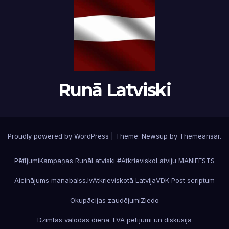
Runā Latviski
Proudly powered by WordPress
|
Theme:
Newsup
by
Themeansar
.
Pētījumi
Kampaņas RunāLatviski #AtkrieviskoLatviju MANIFESTS
Aicinājums manabalss.lv
Atkrieviskotā Latvija
VDK Post scriptum
Okupācijas zaudējumi
Ziedo
Dzimtās valodas diena. LVA pētījumi un diskusija