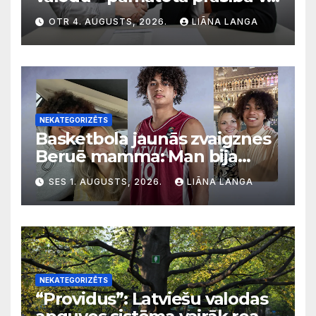
diskriminācija? Skaidro VDI
OTR 4. AUGUSTS, 2026.
LIĀNA LANGA
NEKATEGORIZĒTS
Basketbola jaunās zvaigznes
Beruē mamma: Man bija
svarīgi, lai bērni apgūst
SES 1. AUGUSTS, 2026.
LIĀNA LANGA
latviešu valodu
NEKATEGORIZĒTS
“Providus”: Latviešu valodas