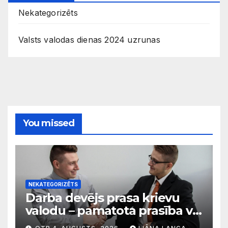
Nekategorizēts
Valsts valodas dienas 2024 uzrunas
You missed
NEKATEGORIZĒTS
Darba devējs prasa krievu
valodu – pamatota prasība vai
diskriminācija? Skaidro VDI