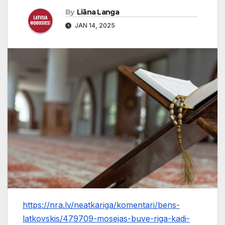
By
Liāna Langa
JAN 14, 2025
https://nra.lv/neatkariga/komentari/bens-
latkovskis/479709-mosejas-buve-riga-kadi-