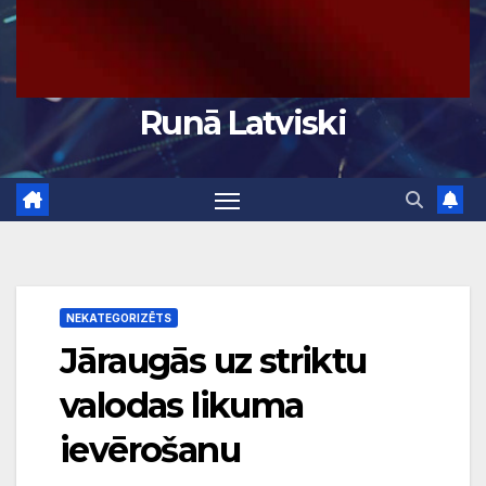
Runā Latviski
NEKATEGORIZĒTS
Jāraugās uz striktu
valodas likuma
ievērošanu