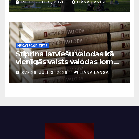
PIE 31. JŪLIJS, 2026.
LIĀNA LANGA
migrācijas tendencēm
NEKATEGORIZĒTS
Stiprina latviešu valodas kā
vienīgās valsts valodas lomu
sabiedriskajos medijos
SVE 26. JŪLIJS, 2026.
LIĀNA LANGA