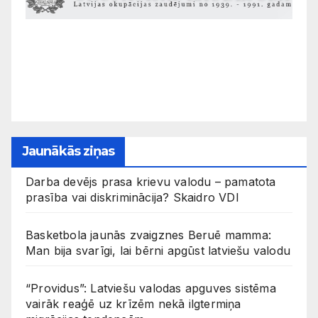
Jaunākās ziņas
Darba devējs prasa krievu valodu – pamatota
prasība vai diskriminācija? Skaidro VDI
Basketbola jaunās zvaigznes Beruē mamma:
Man bija svarīgi, lai bērni apgūst latviešu valodu
“Providus”: Latviešu valodas apguves sistēma
vairāk reaģē uz krīzēm nekā ilgtermiņa