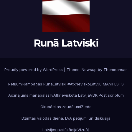
Runā Latviski
Proudly powered by WordPress
|
Theme:
Newsup
by
Themeansar
.
Pētījumi
Kampaņas RunāLatviski #AtkrieviskoLatviju MANIFESTS
Aicinājums manabalss.lv
Atkrieviskotā Latvija
VDK Post scriptum
Okupācijas zaudējumi
Ziedo
Dzimtās valodas diena. LVA pētījumi un diskusija
Latvijas rusifikācija
Vizuāļi