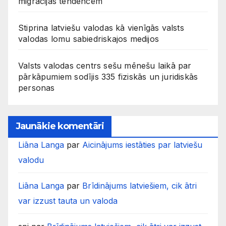
migrācijas tendencēm
Stiprina latviešu valodas kā vienīgās valsts
valodas lomu sabiedriskajos medijos
Valsts valodas centrs sešu mēnešu laikā par
pārkāpumiem sodījis 335 fiziskās un juridiskās
personas
Jaunākie komentāri
Liāna Langa
par
Aicinājums iestāties par latviešu
valodu
Liāna Langa
par
Brīdinājums latviešiem, cik ātri
var izzust tauta un valoda