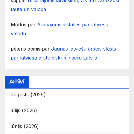
spj
par
Brīdinājums latviešiem, cik ātri var izzust
tauta un valoda
Modris
par
Aicinājums iestāties par latviešu
valodu
pēteris apinis
par
Jaunas latviešu ārstes stāsts
par latviešu ārstu diskrimināciju Latvijā
Arhīvi
augusts (2026)
jūlijs (2026)
jūnijs (2026)