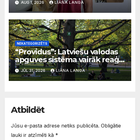
AUG 1, 2026
LIĀNA LANGA
latviešu valodu
NEKATEGORIZĒTS
“Providus”: Latviešu valodas
apguves sistēma vairāk reaģē
uz krīzēm nekā ilgtermiņa
JŪL 31, 2026
LIĀNA LANGA
migrācijas tendencēm
Atbildēt
Jūsu e-pasta adrese netiks publicēta.
Obligātie
lauki ir atzīmēti kā
*