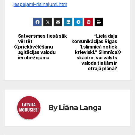
iespejami-risinajumi.htm
Satversmes tiesā sāk
“Liela daļa
Ziņu
vērtēt
komunikācijas Rīgas
priekšvēlēšanu
1.slimnīcā notiek
izvēlne
aģitācijas valodu
krieviski.” Slimnīca
ierobežojumu
skaidro, vai valsts
valoda tiešām ir
otrajā plānā?
By
Liāna Langa