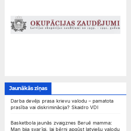
Jaunākās ziņas
Darba devējs prasa krievu valodu – pamatota
prasība vai diskriminācija? Skaidro VDI
Basketbola jaunās zvaigznes Beruē mamma:
Man bija svarīgi, lai bērni apgūst latviešu valodu