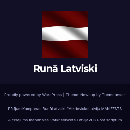
Runā Latviski
Proudly powered by WordPress
|
Theme:
Newsup
by
Themeansar
.
Pētījumi
Kampaņas RunāLatviski #AtkrieviskoLatviju MANIFESTS
Aicinājums manabalss.lv
Atkrieviskotā Latvija
VDK Post scriptum