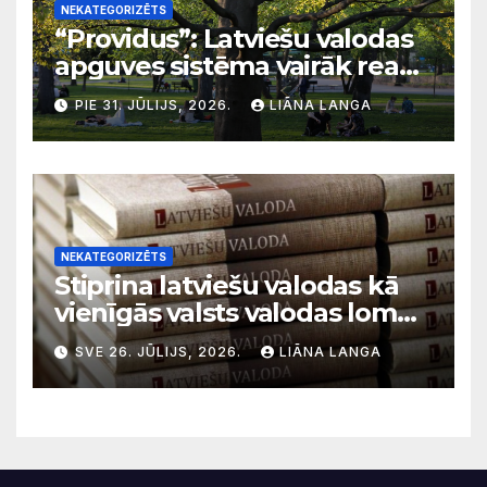
NEKATEGORIZĒTS
“Providus”: Latviešu valodas
apguves sistēma vairāk reaģē
uz krīzēm nekā ilgtermiņa
PIE 31. JŪLIJS, 2026.
LIĀNA LANGA
migrācijas tendencēm
NEKATEGORIZĒTS
Stiprina latviešu valodas kā
vienīgās valsts valodas lomu
sabiedriskajos medijos
SVE 26. JŪLIJS, 2026.
LIĀNA LANGA