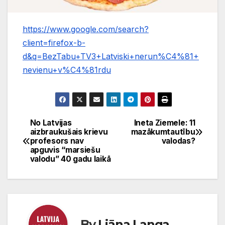
https://www.google.com/search?
client=firefox-b-
d&q=BezTabu+TV3+Latviski+nerun%C4%81+
nevienu+v%C4%81rdu
No Latvijas
Ineta Ziemele: 11
Ziņu
aizbraukušais krievu
mazākumtautību
profesors nav
valodas?
izvēlne
apguvis “marsiešu
valodu” 40 gadu laikā
By
Liāna Langa