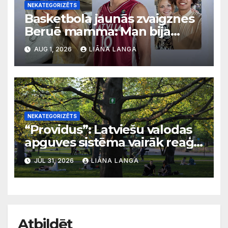
NEKATEGORIZĒTS
Basketbola jaunās zvaigznes
Beruē mamma: Man bija
svarīgi, lai bērni apgūst
AUG 1, 2026
LIĀNA LANGA
latviešu valodu
NEKATEGORIZĒTS
“Providus”: Latviešu valodas
apguves sistēma vairāk reaģē
uz krīzēm nekā ilgtermiņa
JŪL 31, 2026
LIĀNA LANGA
migrācijas tendencēm
Atbildēt