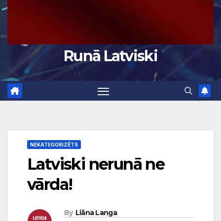
Runā Latviski
NEKATEGORIZĒTS
Latviski nerunā ne
vārda!
By
Liāna Langa