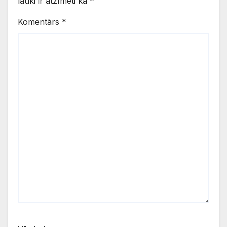
lauki ir atzīmēti kā
*
Komentārs
*