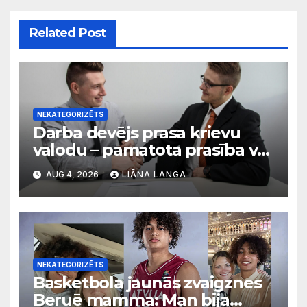
Related Post
NEKATEGORIZĒTS
Darba devējs prasa krievu
valodu – pamatota prasība vai
diskriminācija? Skaidro VDI
AUG 4, 2026
LIĀNA LANGA
NEKATEGORIZĒTS
Basketbola jaunās zvaigznes
Beruē mamma: Man bija