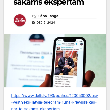
sakāms ekspertam
By
Liāna Langa
DEC 5, 2024
https://www.delfi.lv/193/politics/120053002/asv
-vestnieks-latvija-telegram-runa-krieviski-kas-
par-to-sakams-ekspertam