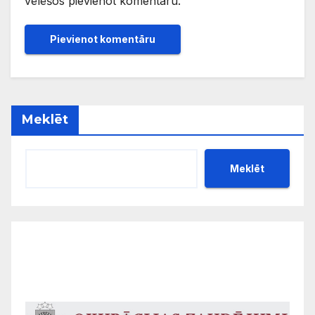
vēlēšos pievienot komentāru.
Meklēt
Meklēt