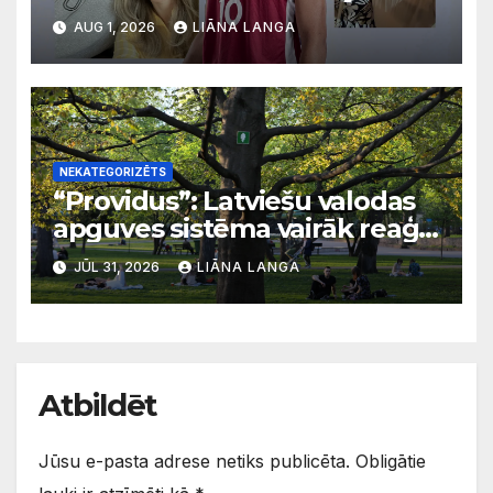
svarīgi, lai bērni apgūst
AUG 1, 2026
LIĀNA LANGA
latviešu valodu
NEKATEGORIZĒTS
“Providus”: Latviešu valodas
apguves sistēma vairāk reaģē
uz krīzēm nekā ilgtermiņa
JŪL 31, 2026
LIĀNA LANGA
migrācijas tendencēm
Atbildēt
Jūsu e-pasta adrese netiks publicēta.
Obligātie