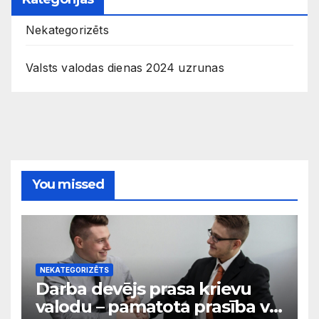
Nekategorizēts
Valsts valodas dienas 2024 uzrunas
You missed
NEKATEGORIZĒTS
Darba devējs prasa krievu
valodu – pamatota prasība vai