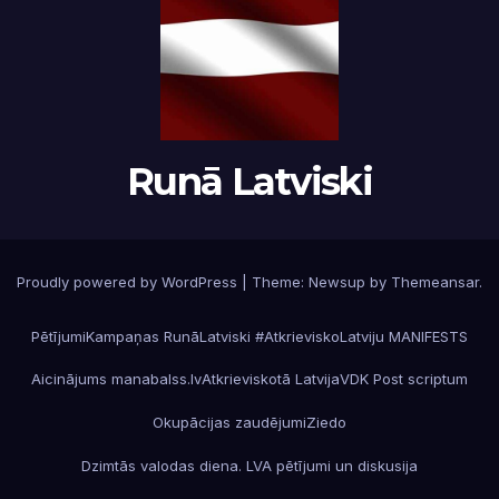
Runā Latviski
Proudly powered by WordPress
|
Theme:
Newsup
by
Themeansar
.
Pētījumi
Kampaņas RunāLatviski #AtkrieviskoLatviju MANIFESTS
Aicinājums manabalss.lv
Atkrieviskotā Latvija
VDK Post scriptum
Okupācijas zaudējumi
Ziedo
Dzimtās valodas diena. LVA pētījumi un diskusija