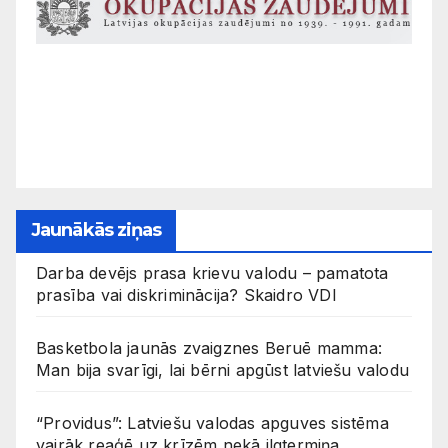
Jaunākās ziņas
Darba devējs prasa krievu valodu – pamatota
prasība vai diskriminācija? Skaidro VDI
Basketbola jaunās zvaigznes Beruē mamma:
Man bija svarīgi, lai bērni apgūst latviešu valodu
“Providus”: Latviešu valodas apguves sistēma
vairāk reaģē uz krīzēm nekā ilgtermiņa