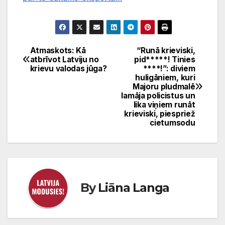
Atmaskots: Kā
“Runā krieviski,
Ziņu
atbrīvot Latviju no
pid*****! Tinies
krievu valodas jūga?
****!”: diviem
izvēlne
huligāniem, kuri
Majoru pludmalē
lamāja policistus un
lika viņiem runāt
krieviski, piespriež
cietumsodu
By
Liāna Langa