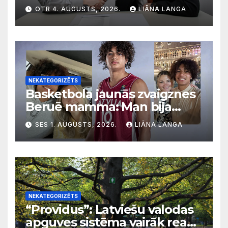
diskriminācija? Skaidro VDI
OTR 4. AUGUSTS, 2026.
LIĀNA LANGA
NEKATEGORIZĒTS
Basketbola jaunās zvaigznes
Beruē mamma: Man bija
svarīgi, lai bērni apgūst
SES 1. AUGUSTS, 2026.
LIĀNA LANGA
latviešu valodu
NEKATEGORIZĒTS
“Providus”: Latviešu valodas
apguves sistēma vairāk reaģē