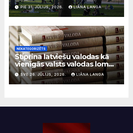
uz krīzēm nekā ilgtermiņa
PIE 31. JŪLIJS, 2026.
LIĀNA LANGA
migrācijas tendencēm
NEKATEGORIZĒTS
Stiprina latviešu valodas kā
vienīgās valsts valodas lomu
sabiedriskajos medijos
SVE 26. JŪLIJS, 2026.
LIĀNA LANGA