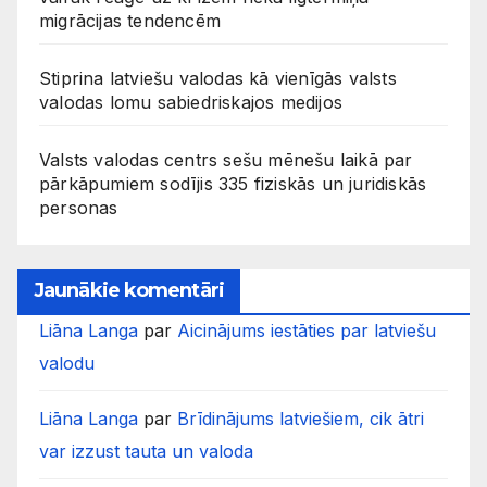
migrācijas tendencēm
Stiprina latviešu valodas kā vienīgās valsts
valodas lomu sabiedriskajos medijos
Valsts valodas centrs sešu mēnešu laikā par
pārkāpumiem sodījis 335 fiziskās un juridiskās
personas
Jaunākie komentāri
Liāna Langa
par
Aicinājums iestāties par latviešu
valodu
Liāna Langa
par
Brīdinājums latviešiem, cik ātri
var izzust tauta un valoda