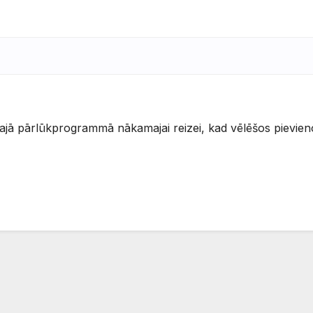
šajā pārlūkprogrammā nākamajai reizei, kad vēlēšos pievien