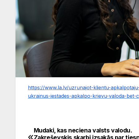
https://www.la.lv/uzrunajot-klientu-apkalpotaju
ukrainus-iestades-apkalpo-krievu-valoda-bet-c
Mudaki, kas neciena valsts valodu.
Ziņu
Zakreševskis skarbi izsakās par tie