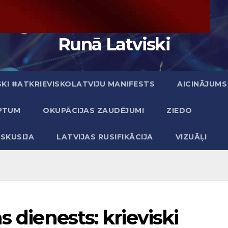
Runā Latviski
KI #ATKRIEVISKOLATVIJU MANIFESTS
AICINĀJUMS
PTUM
OKUPĀCIJAS ZAUDĒJUMI
ZIEDO
ISKUSIJA
LATVIJAS RUSIFIKĀCIJA
VIZUĀĻI
s dienests: krieviski