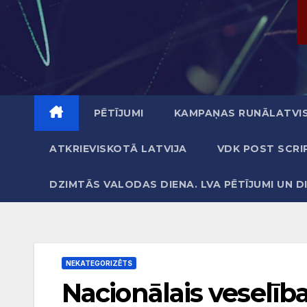
PĒTĪJUMI
KAMPAŅAS RUNĀLATVIS
ATKRIEVISKOTĀ LATVIJA
VDK POST SCRI
DZIMTĀS VALODAS DIENA. LVA PĒTĪJUMI UN D
NEKATEGORIZĒTS
Nacionālais veselība