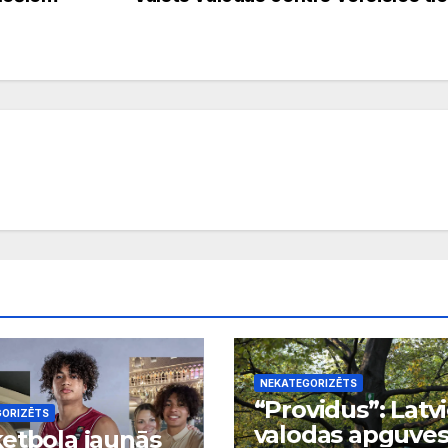
NEKATEGORIZĒTS
“Providus”: Latv
GORIZĒTS
valodas apguve
etbola jaunās