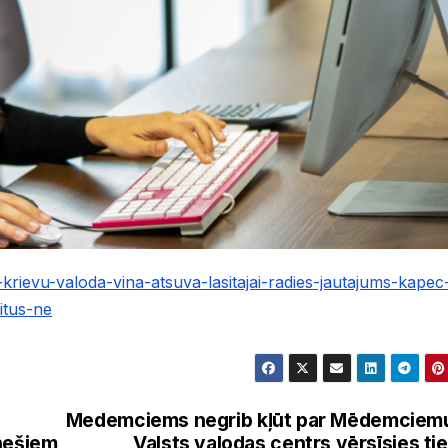
-krievu-valoda-vina-atsuva-lasitajai-radies-jautajums-kapec
itus-ne
Medemciems negrib kļūt par Mēdemciem
snešiem
Valsts valodas centrs vērsīsies ti