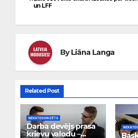
izvēlne
un LFF
By
Liāna Langa
Related Post
NEKATEGORIZĒTS
Darba devējs prasa
NEKATE
krievu valodu –
Bask