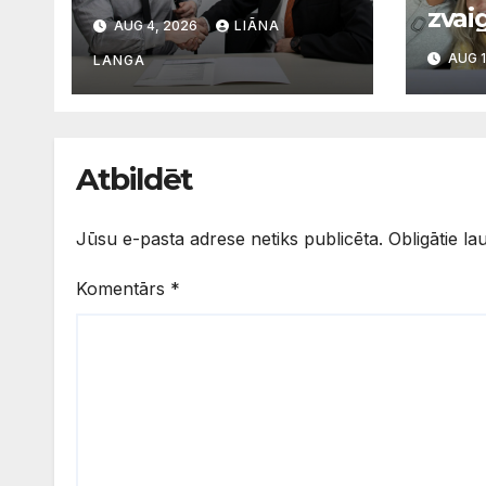
pamatota prasība
zvai
AUG 4, 2026
LIĀNA
vai diskriminācija?
mam
AUG 1
Skaidro VDI
LANGA
svarī
apgū
valo
Atbildēt
Jūsu e-pasta adrese netiks publicēta.
Obligātie la
Komentārs
*