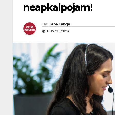
neapkalpojam!
By
Liāna Langa
NOV 25, 2024