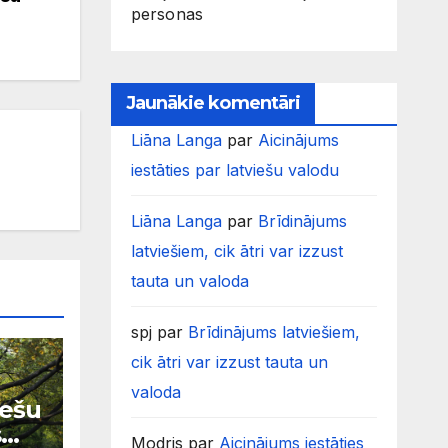
personas
Jaunākie komentāri
Liāna Langa
par
Aicinājums
iestāties par latviešu valodu
Liāna Langa
par
Brīdinājums
latviešiem, cik ātri var izzust
tauta un valoda
spj
par
Brīdinājums latviešiem,
cik ātri var izzust tauta un
valoda
iešu
s
Modris
par
Aicinājums iestāties