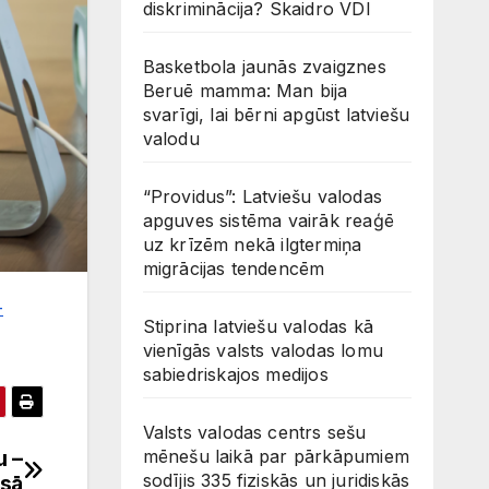
diskriminācija? Skaidro VDI
Basketbola jaunās zvaigznes
Beruē mamma: Man bija
svarīgi, lai bērni apgūst latviešu
valodu
“Providus”: Latviešu valodas
apguves sistēma vairāk reaģē
uz krīzēm nekā ilgtermiņa
migrācijas tendencēm
-
Stiprina latviešu valodas kā
vienīgās valsts valodas lomu
sabiedriskajos medijos
Valsts valodas centrs sešu
u –
mēnešu laikā par pārkāpumiem
sodījis 335 fiziskās un juridiskās
esā