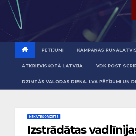
PĒTĪJUMI
KAMPAŅAS RUNĀLATVIS
ATKRIEVISKOTĀ LATVIJA
VDK POST SCRI
DZIMTĀS VALODAS DIENA. LVA PĒTĪJUMI UN D
NEKATEGORIZĒTS
Izstrādātas vadlīnij