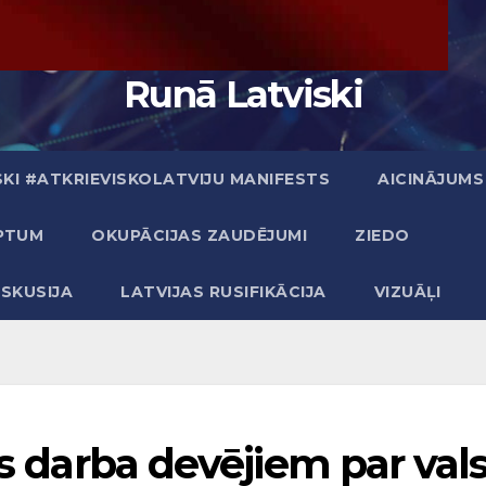
Runā Latviski
KI #ATKRIEVISKOLATVIJU MANIFESTS
AICINĀJUMS
PTUM
OKUPĀCIJAS ZAUDĒJUMI
ZIEDO
ISKUSIJA
LATVIJAS RUSIFIKĀCIJA
VIZUĀĻI
as darba devējiem par val