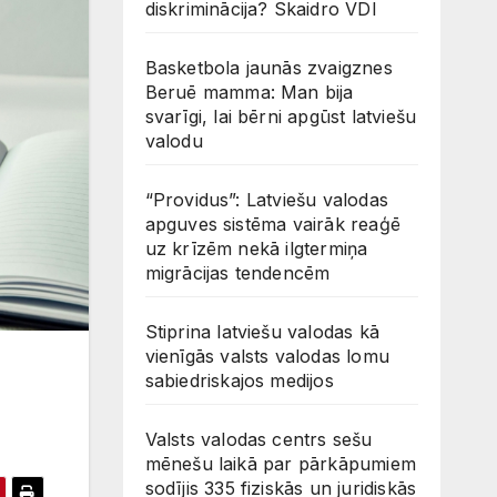
diskriminācija? Skaidro VDI
Basketbola jaunās zvaigznes
Beruē mamma: Man bija
svarīgi, lai bērni apgūst latviešu
valodu
“Providus”: Latviešu valodas
apguves sistēma vairāk reaģē
uz krīzēm nekā ilgtermiņa
migrācijas tendencēm
Stiprina latviešu valodas kā
vienīgās valsts valodas lomu
sabiedriskajos medijos
Valsts valodas centrs sešu
mēnešu laikā par pārkāpumiem
sodījis 335 fiziskās un juridiskās