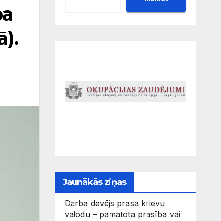
ba
).
Jaunākās ziņas
Darba devējs prasa krievu
valodu – pamatota prasība vai