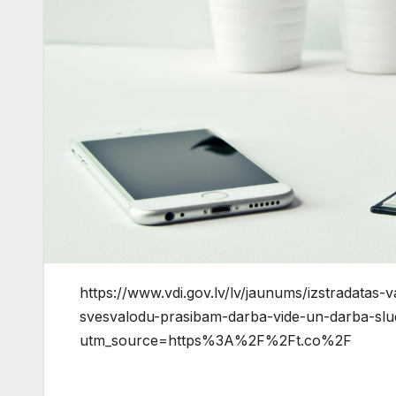
https://www.vdi.gov.lv/lv/jaunums/izstradatas-
svesvalodu-prasibam-darba-vide-un-darba-slud
utm_source=https%3A%2F%2Ft.co%2F