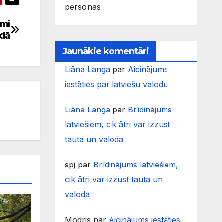
personas
ami
odā
Jaunākie komentāri
Liāna Langa
par
Aicinājums
iestāties par latviešu valodu
Liāna Langa
par
Brīdinājums
latviešiem, cik ātri var izzust
tauta un valoda
spj
par
Brīdinājums latviešiem,
cik ātri var izzust tauta un
valoda
Modris
par
Aicinājums iestāties