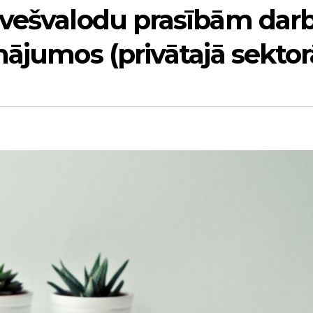
svešvalodu prasībām dar
nājumos (privātajā sektorā