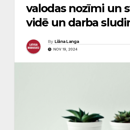
valodas nozīmi un 
vidē un darba sludi
By
Liāna Langa
NOV 19, 2024