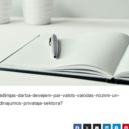
vadlinijas-darba-devejiem-par-valsts-valodas-nozimi-un-
inajumos-privataja-sektora?