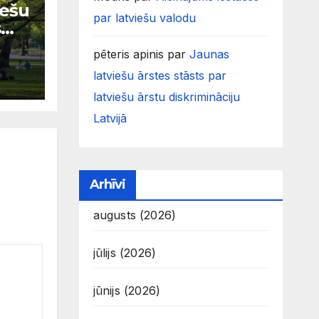
iešu
par latviešu valodu
s
pēteris apinis
par
Jaunas
latviešu ārstes stāsts par
latviešu ārstu diskrimināciju
Latvijā
Arhīvi
augusts (2026)
jūlijs (2026)
jūnijs (2026)