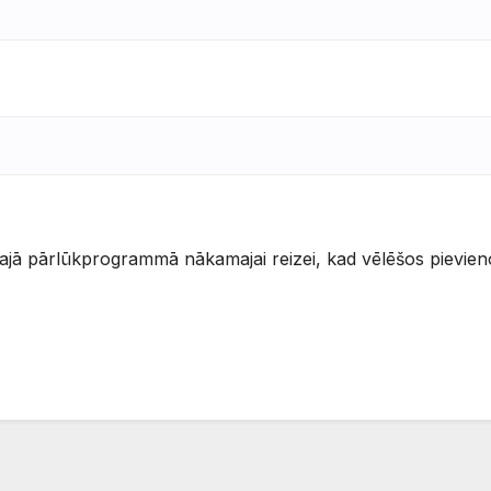
šajā pārlūkprogrammā nākamajai reizei, kad vēlēšos pievien