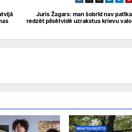
tvijā
Juris Žagars: man šobrīd nav patīk
anas
redzēt pilsētvidē uzrakstus krievu val
NEKATEGORIZĒTS