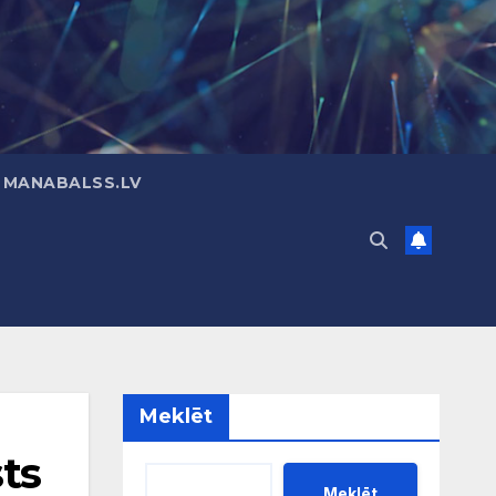
 MANABALSS.LV
Meklēt
sts
Meklēt