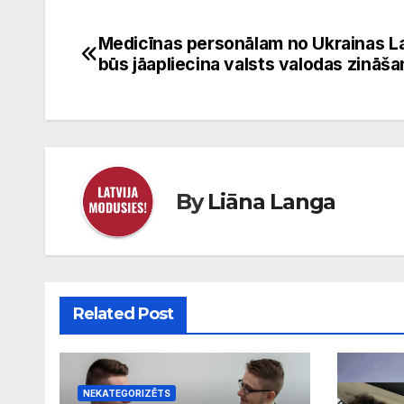
Medicīnas personālam no Ukrainas La
Ziņu
būs jāapliecina valsts valodas zināš
izvēlne
By
Liāna Langa
Related Post
NEKATEGORIZĒTS