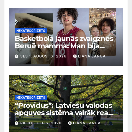
NEKATEGORIZĒTS
Basketbola jaunās zvaigznes
Beruē mamma: Man bija
svarīgi, lai bērni apgūst
SES 1. AUGUSTS, 2026.
LIĀNA LANGA
latviešu valodu
NEKATEGORIZĒTS
“Providus”: Latviešu valodas
apguves sistēma vairāk reaģē
uz krīzēm nekā ilgtermiņa
PIE 31. JŪLIJS, 2026.
LIĀNA LANGA
migrācijas tendencēm