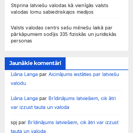
Stiprina latviešu valodas kā vienīgās valsts
valodas lomu sabiedriskajos medijos
Valsts valodas centrs sešu mēnešu laikā par
pārkāpumiem sodījis 335 fiziskās un juridiskās
personas
Jaunākie komentāri
Liāna Langa
par
Aicinājums iestāties par latviešu
valodu
Liāna Langa
par
Brīdinājums latviešiem, cik ātri
var izzust tauta un valoda
spj
par
Brīdinājums latviešiem, cik ātri var izzust
tauta un valoda