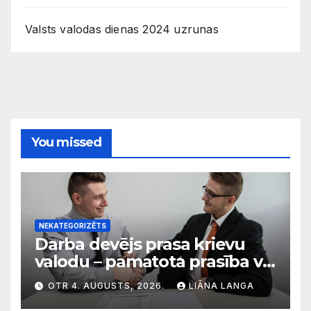
Valsts valodas dienas 2024 uzrunas
You missed
NEKATEGORIZĒTS
Darba devējs prasa krievu
valodu – pamatota prasība vai
diskriminācija? Skaidro VDI
OTR 4. AUGUSTS, 2026.
LIĀNA LANGA