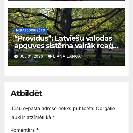
NEKATEGORIZĒTS
“Providus”: Latviešu valodas
apguves sistēma vairāk reaģē
uz krīzēm nekā ilgtermiņa
JŪL 31, 2026
LIĀNA LANGA
migrācijas tendencēm
Atbildēt
Jūsu e-pasta adrese netiks publicēta.
Obligātie
lauki ir atzīmēti kā
*
Komentārs
*