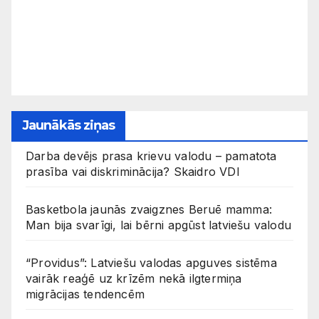
Jaunākās ziņas
Darba devējs prasa krievu valodu – pamatota
prasība vai diskriminācija? Skaidro VDI
Basketbola jaunās zvaigznes Beruē mamma:
Man bija svarīgi, lai bērni apgūst latviešu valodu
“Providus”: Latviešu valodas apguves sistēma
vairāk reaģē uz krīzēm nekā ilgtermiņa
migrācijas tendencēm