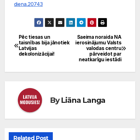
diena.20743
Pēc tiesas un
Saeima noraida NA
Ziņu
taisnības bija jānotiek
ierosinājumu Valsts
Latvijas
valodas centru
izvēlne
dekolonizācijai!
pārveidot par
neatkarīgu iestādi
By
Liāna Langa
Related Post