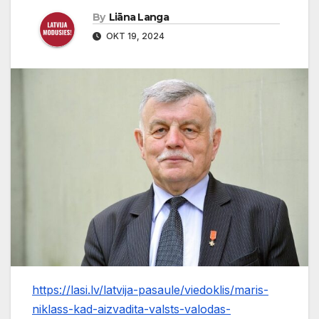
By
Liāna Langa
OKT 19, 2024
https://lasi.lv/latvija-pasaule/viedoklis/maris-
niklass-kad-aizvadita-valsts-valodas-