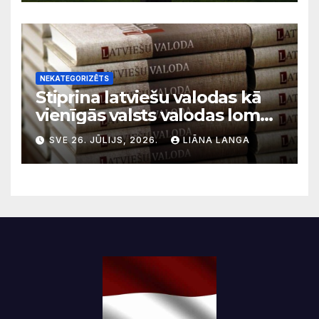
NEKATEGORIZĒTS
Stiprina latviešu valodas kā
vienīgās valsts valodas lomu
sabiedriskajos medijos
SVE 26. JŪLIJS, 2026.
LIĀNA LANGA