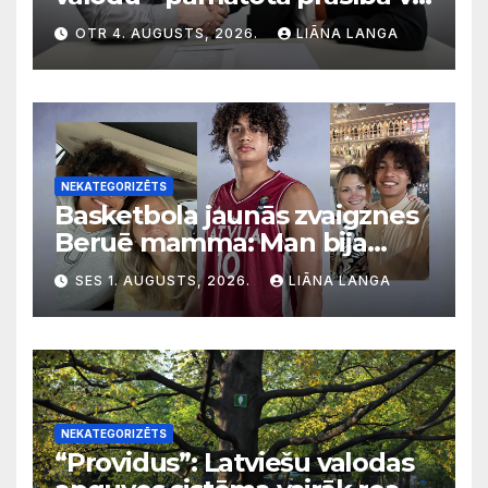
diskriminācija? Skaidro VDI
OTR 4. AUGUSTS, 2026.
LIĀNA LANGA
NEKATEGORIZĒTS
Basketbola jaunās zvaigznes
Beruē mamma: Man bija
svarīgi, lai bērni apgūst
SES 1. AUGUSTS, 2026.
LIĀNA LANGA
latviešu valodu
NEKATEGORIZĒTS
“Providus”: Latviešu valodas