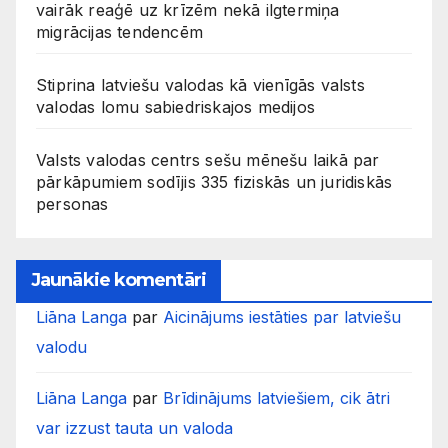
vairāk reaģē uz krīzēm nekā ilgtermiņa
migrācijas tendencēm
Stiprina latviešu valodas kā vienīgās valsts
valodas lomu sabiedriskajos medijos
Valsts valodas centrs sešu mēnešu laikā par
pārkāpumiem sodījis 335 fiziskās un juridiskās
personas
Jaunākie komentāri
Liāna Langa
par
Aicinājums iestāties par latviešu
valodu
Liāna Langa
par
Brīdinājums latviešiem, cik ātri
var izzust tauta un valoda