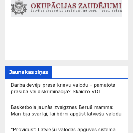
Jaunākās ziņas
Darba devējs prasa krievu valodu – pamatota
prasība vai diskriminācija? Skaidro VDI
Basketbola jaunās zvaigznes Beruē mamma:
Man bija svarīgi, lai bērni apgūst latviešu valodu
“Providus”: Latviešu valodas apguves sistēma