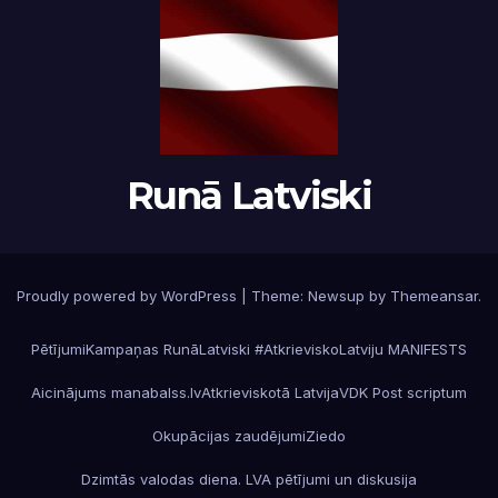
Runā Latviski
Proudly powered by WordPress
|
Theme:
Newsup
by
Themeansar
.
Pētījumi
Kampaņas RunāLatviski #AtkrieviskoLatviju MANIFESTS
Aicinājums manabalss.lv
Atkrieviskotā Latvija
VDK Post scriptum
Okupācijas zaudējumi
Ziedo
Dzimtās valodas diena. LVA pētījumi un diskusija