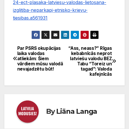
24-ect-plasaka-latviesu-valodas-lietosana-
izglitiba-neparkapj-etnisko-krievu-
tiesibas.a561931
Par PSRS okupācijas
“Ass, neass?” Rīgas
Ziņu
laika valodas
kebabnīcās neprot
atliekām: Šiem
latviešu valodu BEZ
izvēlne
vārdiem mūsu valodā
Tabu “Toreiz un
nevajadzētu būt!
tagad”: Valoda
kafejnīcās
By
Liāna Langa