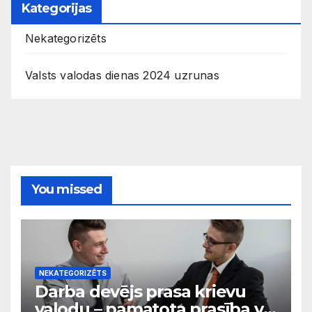
Kategorijas
Nekategorizēts
Valsts valodas dienas 2024 uzrunas
You missed
NEKATEGORIZĒTS
Darba devējs prasa krievu
valodu – pamatota prasība vai