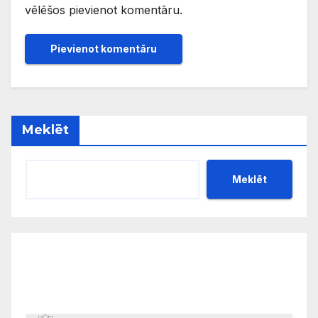
vēlēšos pievienot komentāru.
Meklēt
Meklēt