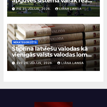
apguves sistēma vairāk reaģē
uz krīzēm nekā ilgtermiņa
PIE 31. JŪLIJS, 2026.
LIĀNA LANGA
migrācijas tendencēm
NEKATEGORIZĒTS
Stiprina latviešu valodas kā
vienīgās valsts valodas lomu
sabiedriskajos medijos
SVE 26. JŪLIJS, 2026.
LIĀNA LANGA