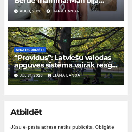
Beruē mamma: Man bija
svarīgi, lai bērni apgūst
AUG 1, 2026
LIĀNA LANGA
latviešu valodu
NEKATEGORIZĒTS
“Providus”: Latviešu valodas
apguves sistēma vairāk reaģē
uz krīzēm nekā ilgtermiņa
JŪL 31, 2026
LIĀNA LANGA
migrācijas tendencēm
Atbildēt
Jūsu e-pasta adrese netiks publicēta.
Obligātie