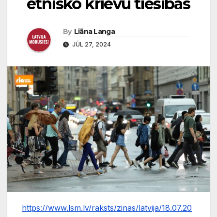
etnisko krievu tiesības
By
Liāna Langa
JŪL 27, 2024
https://www.lsm.lv/raksts/zinas/latvija/18.07.20