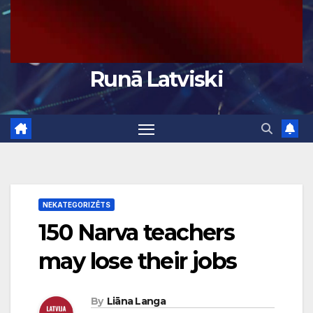
Runā Latviski
NEKATEGORIZĒTS
150 Narva teachers
may lose their jobs
By
Liāna Langa