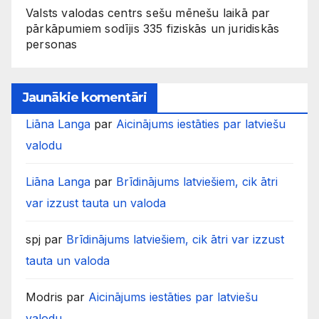
Valsts valodas centrs sešu mēnešu laikā par
pārkāpumiem sodījis 335 fiziskās un juridiskās
personas
Jaunākie komentāri
Liāna Langa
par
Aicinājums iestāties par latviešu
valodu
Liāna Langa
par
Brīdinājums latviešiem, cik ātri
var izzust tauta un valoda
spj
par
Brīdinājums latviešiem, cik ātri var izzust
tauta un valoda
Modris
par
Aicinājums iestāties par latviešu
valodu