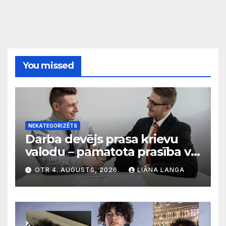
You missed
NEKATEGORIZĒTS
Darba devējs prasa krievu
valodu – pamatota prasība vai
diskriminācija? Skaidro VDI
OTR 4. AUGUSTS, 2026.
LIĀNA LANGA