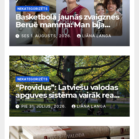
NEKATEGORIZĒTS
Basketbola jaunās zvaigznes
Beruē mamma: Man bija
svarīgi, lai bērni apgūst
SES 1. AUGUSTS, 2026.
LIĀNA LANGA
latviešu valodu
NEKATEGORIZĒTS
“Providus”: Latviešu valodas
apguves sistēma vairāk reaģē
uz krīzēm nekā ilgtermiņa
PIE 31. JŪLIJS, 2026.
LIĀNA LANGA
migrācijas tendencēm