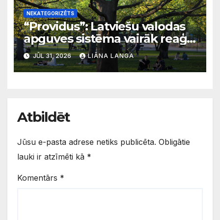
NEKATEGORIZĒTS
“Providus”: Latviešu valodas
apguves sistēma vairāk reaģē
uz krīzēm nekā ilgtermiņa
JŪL 31, 2026
LIĀNA LANGA
migrācijas tendencēm
Atbildēt
Jūsu e-pasta adrese netiks publicēta.
Obligātie
lauki ir atzīmēti kā
*
Komentārs
*