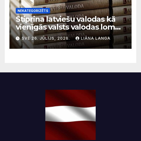
NEKATEGORIZĒTS
Stiprina latviešu valodas kā
vienīgās valsts valodas lomu
sabiedriskajos medijos
SVE 26. JŪLIJS, 2026.
LIĀNA LANGA