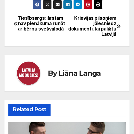
Tiesībsargs: ārstam
Krievijas pilsoņiem
Ziņu
nav pienākuma runāt
jāiesniedz
ar bērnu svešvalodā
dokumenti, lai paliktu
izvēlne
Latvijā
By
Liāna Langa
Related Post