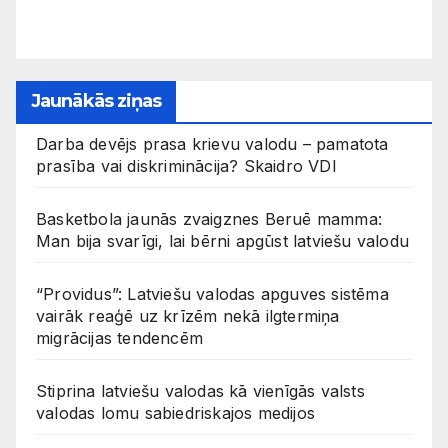
Jaunākās ziņas
Darba devējs prasa krievu valodu – pamatota
prasība vai diskriminācija? Skaidro VDI
Basketbola jaunās zvaigznes Beruē mamma:
Man bija svarīgi, lai bērni apgūst latviešu valodu
“Providus”: Latviešu valodas apguves sistēma
vairāk reaģē uz krīzēm nekā ilgtermiņa
migrācijas tendencēm
Stiprina latviešu valodas kā vienīgās valsts
valodas lomu sabiedriskajos medijos