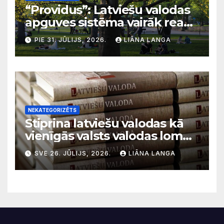
“Providus”: Latviešu valodas
apguves sistēma vairāk reaģē
uz krīzēm nekā ilgtermiņa
PIE 31. JŪLIJS, 2026.
LIĀNA LANGA
migrācijas tendencēm
NEKATEGORIZĒTS
Stiprina latviešu valodas kā
vienīgās valsts valodas lomu
sabiedriskajos medijos
SVE 26. JŪLIJS, 2026.
LIĀNA LANGA