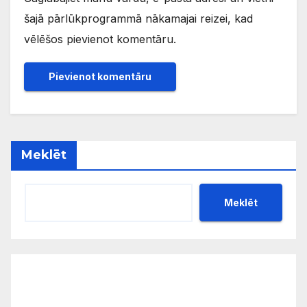
šajā pārlūkprogrammā nākamajai reizei, kad
vēlēšos pievienot komentāru.
Meklēt
Meklēt