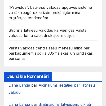
“Providus”: Latviešu valodas apguves sistēma
vairāk reaģē uz krīzēm nekā ilgtermiņa
migrācijas tendencēm
Stiprina latviešu valodas kā vienīgās valsts
valodas lomu sabiedriskajos medijos
Valsts valodas centrs sešu mēnešu laikā par
pārkāpumiem sodījis 335 fiziskās un juridiskās
personas
Jaunākie komentāri
Liāna Langa
par
Aicinājums iestāties par latviešu
valodu
Liāna Langa
par
Brīdinājums latviešiem, cik ātri