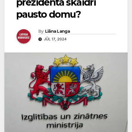
prezidenta skaidri
pausto domu?
By
Liāna Langa
JŪL 17, 2024