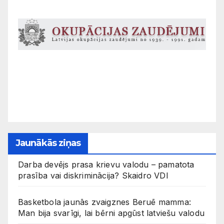
Jaunākās ziņas
Darba devējs prasa krievu valodu – pamatota
prasība vai diskriminācija? Skaidro VDI
Basketbola jaunās zvaigznes Beruē mamma:
Man bija svarīgi, lai bērni apgūst latviešu valodu