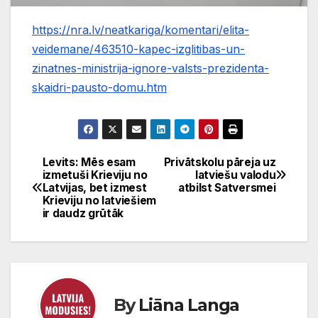
https://nra.lv/neatkariga/komentari/elita-
veidemane/463510-kapec-izglitibas-un-
zinatnes-ministrija-ignore-valsts-prezidenta-
skaidri-pausto-domu.htm
Levits: Mēs esam
Privātskolu pāreja uz
Ziņu
izmetuši Krieviju no
latviešu valodu
Latvijas, bet izmest
atbilst Satversmei
izvēlne
Krieviju no latviešiem
ir daudz grūtāk
By
Liāna Langa