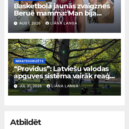
Basketbola jaunās zvaigznes
Beruē mamma: Man bija
svarīgi, lai bērni apgūst
AUG 1, 2026
LIĀNA LANGA
latviešu valodu
NEKATEGORIZĒTS
“Providus”: Latviešu valodas
apguves sistēma vairāk reaģē
uz krīzēm nekā ilgtermiņa
JŪL 31, 2026
LIĀNA LANGA
migrācijas tendencēm
Atbildēt