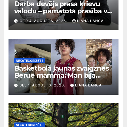
Darba devējs prasa krievu
valodu – pamatota prasība vai
diskriminācija? Skaidro VDI
OTR 4. AUGUSTS, 2026.
LIĀNA LANGA
NEKATEGORIZĒTS
Basketbola jaunās zvaigznes
Beruē mamma: Man bija
svarīgi, lai bērni apgūst
SES 1. AUGUSTS, 2026.
LIĀNA LANGA
latviešu valodu
NEKATEGORIZĒTS