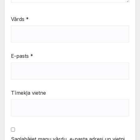
Vārds
*
E-pasts
*
Tīmekļa vietne
Saglabājiet manu vārdu, e-pasta adresi un vietni