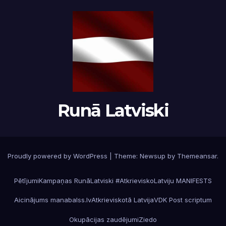
Runā Latviski
Proudly powered by WordPress
|
Theme:
Newsup
by
Themeansar
.
Pētījumi
Kampaņas RunāLatviski #AtkrieviskoLatviju MANIFESTS
Aicinājums manabalss.lv
Atkrieviskotā Latvija
VDK Post scriptum
Okupācijas zaudējumi
Ziedo