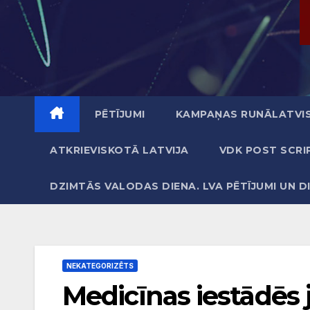
PĒTĪJUMI
KAMPAŅAS RUNĀLATVIS
ATKRIEVISKOTĀ LATVIJA
VDK POST SCRI
DZIMTĀS VALODAS DIENA. LVA PĒTĪJUMI UN D
NEKATEGORIZĒTS
Medicīnas iestādēs j