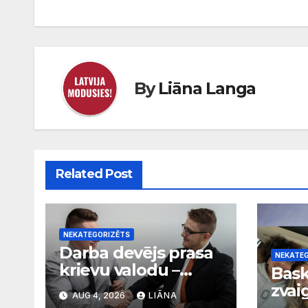
izvēlne
By
Liāna Langa
Related Post
NEKATEGORIZĒTS
Darba devējs prasa
NEKATE
krievu valodu –
Bask
pamatota prasība
zvai
AUG 4, 2026
LIĀNA
vai diskriminācija?
mam