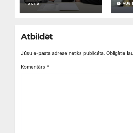
AUG 1
Skaidro VDI
LANGA
svarī
apgū
valo
Atbildēt
Jūsu e-pasta adrese netiks publicēta.
Obligātie la
Komentārs
*