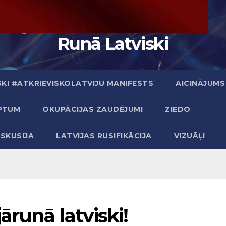
Runā Latviski
KI #ATKRIEVISKOLATVIJU MANIFESTS
AICINĀJUMS
PTUM
OKUPĀCIJAS ZAUDĒJUMI
ZIEDO
ISKUSIJA
LATVIJAS RUSIFIKĀCIJA
VIZUĀĻI
ārunā latviski!