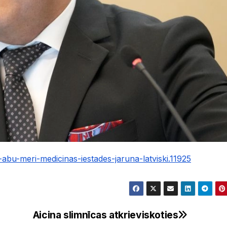
rs-abu-meri-medicinas-iestades-jaruna-latviski.11925
Aicina slimnīcas atkrieviskoties