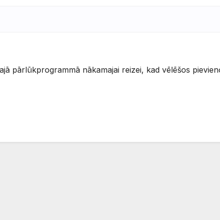
šajā pārlūkprogrammā nākamajai reizei, kad vēlēšos pievien