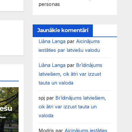
personas
Jaunākie komentāri
Liāna Langa
par
Aicinājums
iestāties par latviešu valodu
Liāna Langa
par
Brīdinājums
latviešiem, cik ātri var izzust
tauta un valoda
spj
par
Brīdinājums latviešiem,
cik ātri var izzust tauta un
iešu
s
valoda
Modris
par
Aicinājums iestāties