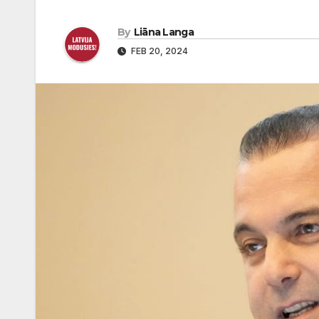
By
Liāna Langa
FEB 20, 2024