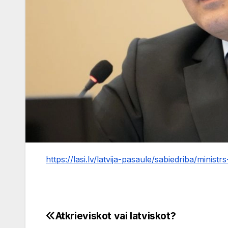
https://lasi.lv/latvija-pasaule/sabiedriba/minist
Atkrieviskot vai latviskot?
Ziņu