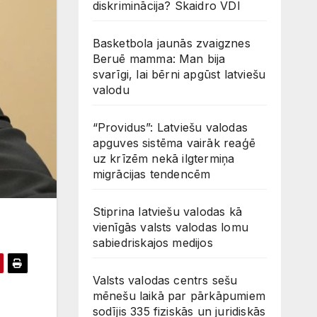
diskriminācija? Skaidro VDI
Basketbola jaunās zvaigznes
Beruē mamma: Man bija
svarīgi, lai bērni apgūst latviešu
valodu
“Providus”: Latviešu valodas
apguves sistēma vairāk reaģē
uz krīzēm nekā ilgtermiņa
migrācijas tendencēm
Stiprina latviešu valodas kā
vienīgās valsts valodas lomu
sabiedriskajos medijos
Valsts valodas centrs sešu
mēnešu laikā par pārkāpumiem
sodījis 335 fiziskās un juridiskās