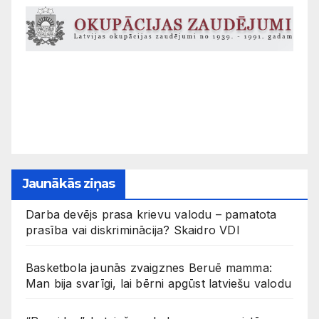
Jaunākās ziņas
Darba devējs prasa krievu valodu – pamatota
prasība vai diskriminācija? Skaidro VDI
Basketbola jaunās zvaigznes Beruē mamma:
Man bija svarīgi, lai bērni apgūst latviešu valodu