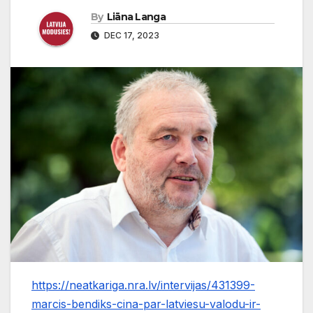
By
Liāna Langa
DEC 17, 2023
https://neatkariga.nra.lv/intervijas/431399-
marcis-bendiks-cina-par-latviesu-valodu-ir-