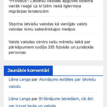
“Providus”: Latviešu valodas apguves sistēma
vairāk reaģē uz krīzēm nekā ilgtermiņa
migrācijas tendencēm
Stiprina latviešu valodas kā vienīgās valsts
valodas lomu sabiedriskajos medijos
Valsts valodas centrs sešu mēnešu laikā par
pārkāpumiem sodījis 335 fiziskās un juridiskās
personas
Jaunākie komentāri
Liāna Langa
par
Aicinājums iestāties par latviešu
valodu
Liāna Langa
par
Brīdinājums latviešiem, cik ātri
var izzust tauta un valoda