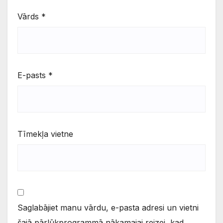
Vārds
*
E-pasts
*
Tīmekļa vietne
Saglabājiet manu vārdu, e-pasta adresi un vietni
šajā pārlūkprogrammā nākamajai reizei, kad