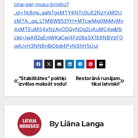
cina-par-musu-brivibu?
_gl=1lc8ms_gaNTgxMTY4NTc0LjE2NzYxMDU
zMTA._ga_LTMBW853YH*MTcwMjg0MjMyMy
4xMTEuMS4xNzAyODQyNDg2LjAuMC4w&fb
clid=IwAR2qEmWKaCwl4Fz09xSX1E6NBVzFO
ojilUyH3NN8nBjObdi4PvNShH1iUuI
“Stabilitātes” politiķi
Restorānā runājam
Ziņu
izvēlas maksāt sodu!
tikai latviski!
izvēlne
By
Liāna Langa