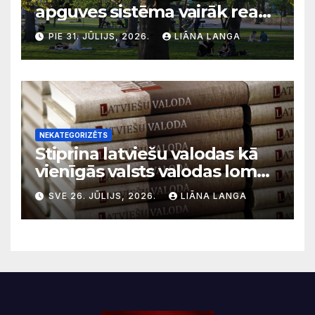
apguves sistēma vairāk reaģē
uz krīzēm nekā ilgtermiņa
PIE 31. JŪLIJS, 2026.
LIĀNA LANGA
migrācijas tendencēm
NEKATEGORIZĒTS
Stiprina latviešu valodas kā
vienīgās valsts valodas lomu
sabiedriskajos medijos
SVE 26. JŪLIJS, 2026.
LIĀNA LANGA