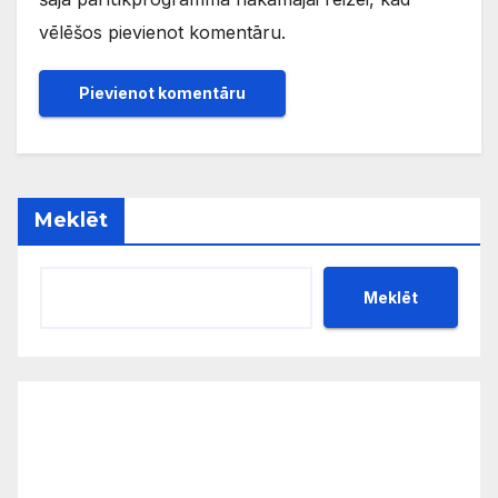
vēlēšos pievienot komentāru.
Meklēt
Meklēt