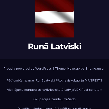
Runā Latviski
Proudly powered by WordPress
|
Theme:
Newsup
by
Themeansar
.
Pētījumi
Kampaņas RunāLatviski #AtkrieviskoLatviju MANIFESTS
Aicinājums manabalss.lv
Atkrieviskotā Latvija
VDK Post scriptum
Okupācijas zaudējumi
Ziedo
Dzimtās valodas diena. LVA pētījumi un diskusija