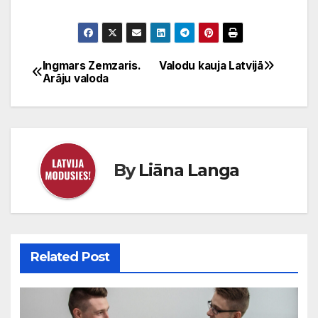
Ingmars Zemzaris.
Valodu kauja Latvijā
Ziņu
Arāju valoda
izvēlne
By
Liāna Langa
Related Post