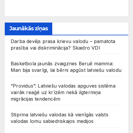
Jaunākās ziņas
Darba devējs prasa krievu valodu – pamatota
prasība vai diskriminācija? Skaidro VDI
Basketbola jaunās zvaigznes Beruē mamma:
Man bija svarīgi, lai bērni apgūst latviešu valodu
“Providus”: Latviešu valodas apguves sistēma
vairāk reaģē uz krīzēm nekā ilgtermiņa
migrācijas tendencēm
Stiprina latviešu valodas kā vienīgās valsts
valodas lomu sabiedriskajos medijos