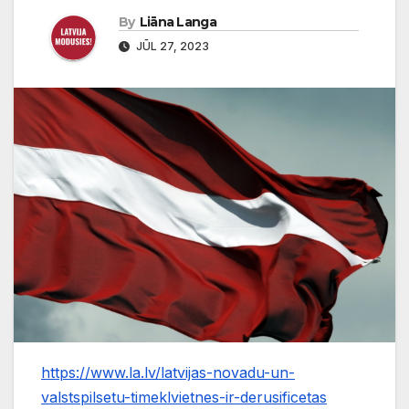
By
Liāna Langa
JŪL 27, 2023
https://www.la.lv/latvijas-novadu-un-
valstspilsetu-timeklvietnes-ir-derusificetas