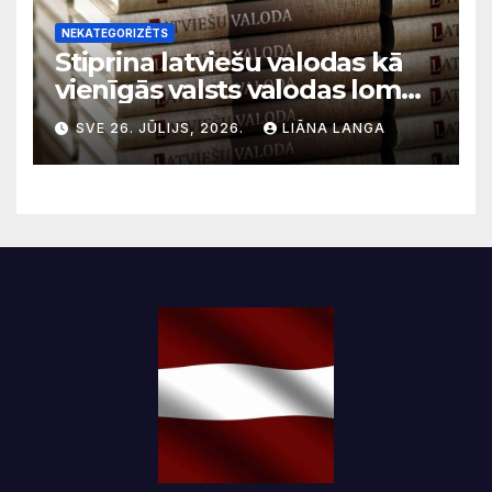
NEKATEGORIZĒTS
Stiprina latviešu valodas kā
vienīgās valsts valodas lomu
sabiedriskajos medijos
SVE 26. JŪLIJS, 2026.
LIĀNA LANGA