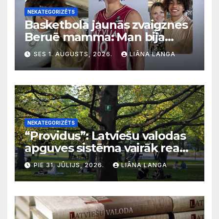
NEKATEGORIZĒTS
Basketbola jaunās zvaigznes
Beruē mamma: Man bija
svarīgi, lai bērni apgūst
SES 1. AUGUSTS, 2026.
LIĀNA LANGA
latviešu valodu
NEKATEGORIZĒTS
“Providus”: Latviešu valodas
apguves sistēma vairāk reaģē
uz krīzēm nekā ilgtermiņa
PIE 31. JŪLIJS, 2026.
LIĀNA LANGA
migrācijas tendencēm