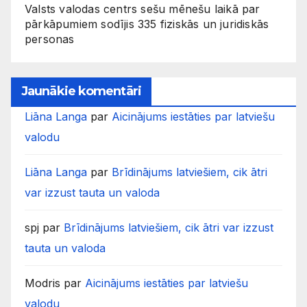
Valsts valodas centrs sešu mēnešu laikā par
pārkāpumiem sodījis 335 fiziskās un juridiskās
personas
Jaunākie komentāri
Liāna Langa
par
Aicinājums iestāties par latviešu
valodu
Liāna Langa
par
Brīdinājums latviešiem, cik ātri
var izzust tauta un valoda
spj
par
Brīdinājums latviešiem, cik ātri var izzust
tauta un valoda
Modris
par
Aicinājums iestāties par latviešu
valodu