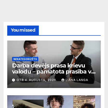
You missed
NEKATEGORIZĒTS
Darba devējs prasa krievu
valodu – pamatota prasība vai
diskriminācija? Skaidro VDI
OTR 4. AUGUSTS, 2026.
LIĀNA LANGA