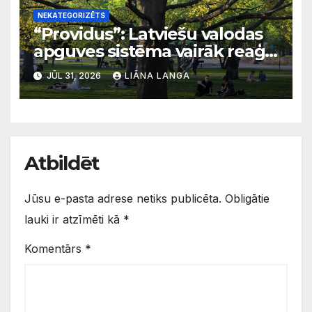
NEKATEGORIZĒTS
“Providus”: Latviešu valodas
apguves sistēma vairāk reaģē
uz krīzēm nekā ilgtermiņa
JŪL 31, 2026
LIĀNA LANGA
migrācijas tendencēm
Atbildēt
Jūsu e-pasta adrese netiks publicēta.
Obligātie
lauki ir atzīmēti kā
*
Komentārs
*