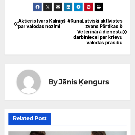
Aktieris Ivars Kalniņš
#RunaLatviski aktīvistes
Ziņu
par valodas nozīmi
zvans Pārtikas &
Veterinārā dienesta
izvēlne
darbiniecei par krievu
valodas prasību
By
Jānis Ķengurs
Related Post