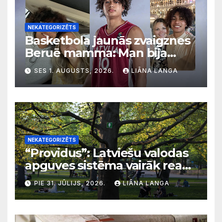
NEKATEGORIZĒTS
Basketbola jaunās zvaigznes
Beruē mamma: Man bija
svarīgi, lai bērni apgūst
SES 1. AUGUSTS, 2026.
LIĀNA LANGA
latviešu valodu
NEKATEGORIZĒTS
“Providus”: Latviešu valodas
apguves sistēma vairāk reaģē
uz krīzēm nekā ilgtermiņa
PIE 31. JŪLIJS, 2026.
LIĀNA LANGA
migrācijas tendencēm