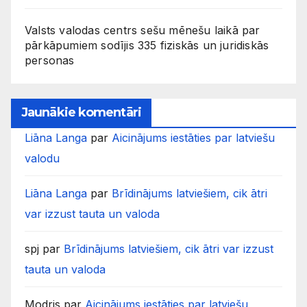
Valsts valodas centrs sešu mēnešu laikā par
pārkāpumiem sodījis 335 fiziskās un juridiskās
personas
Jaunākie komentāri
Liāna Langa
par
Aicinājums iestāties par latviešu
valodu
Liāna Langa
par
Brīdinājums latviešiem, cik ātri
var izzust tauta un valoda
spj
par
Brīdinājums latviešiem, cik ātri var izzust
tauta un valoda
Modris
par
Aicinājums iestāties par latviešu