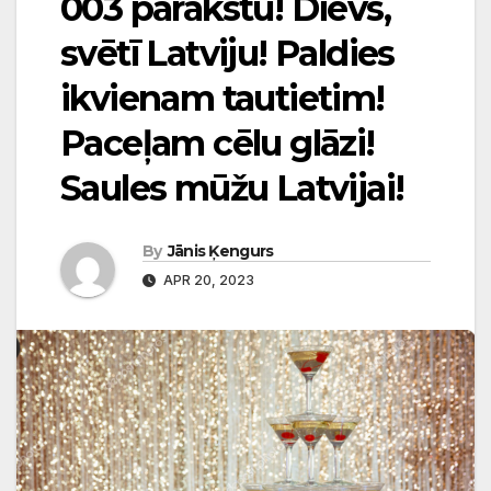
003 parakstu! Dievs,
svētī Latviju! Paldies
ikvienam tautietim!
Paceļam cēlu glāzi!
Saules mūžu Latvijai!
By
Jānis Ķengurs
APR 20, 2023