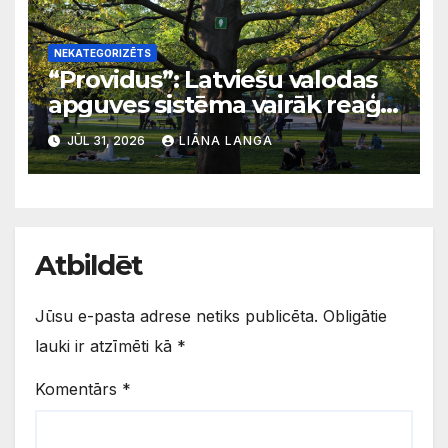
NEKATEGORIZĒTS
“Providus”: Latviešu valodas
apguves sistēma vairāk reaģē
uz krīzēm nekā ilgtermiņa
JŪL 31, 2026
LIĀNA LANGA
migrācijas tendencēm
Atbildēt
Jūsu e-pasta adrese netiks publicēta.
Obligātie
lauki ir atzīmēti kā
*
Komentārs
*