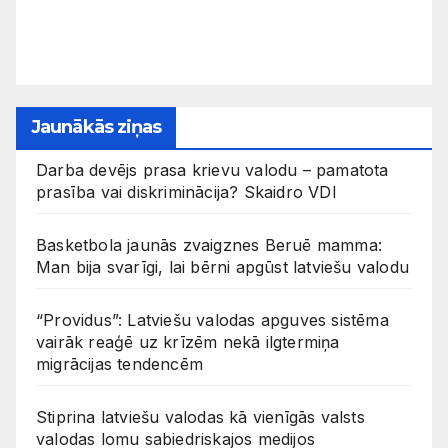
Jaunākās ziņas
Darba devējs prasa krievu valodu – pamatota
prasība vai diskriminācija? Skaidro VDI
Basketbola jaunās zvaigznes Beruē mamma:
Man bija svarīgi, lai bērni apgūst latviešu valodu
“Providus”: Latviešu valodas apguves sistēma
vairāk reaģē uz krīzēm nekā ilgtermiņa
migrācijas tendencēm
Stiprina latviešu valodas kā vienīgās valsts
valodas lomu sabiedriskajos medijos