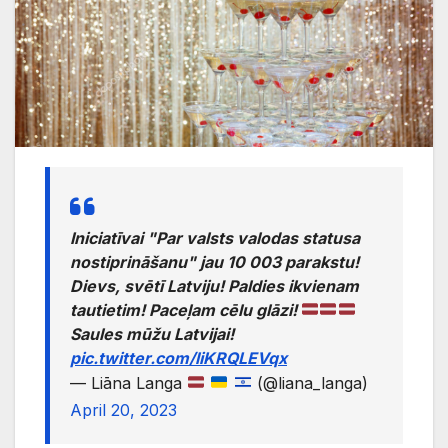
Iniciatīvai "Par valsts valodas statusa
nostiprināšanu" jau 10 003 parakstu!
Dievs, svētī Latviju! Paldies ikvienam
tautietim! Paceļam cēlu glāzi!
Saules mūžu Latvijai!
pic.twitter.com/liKRQLEVqx
— Liāna Langa
(@liana_langa)
April 20, 2023