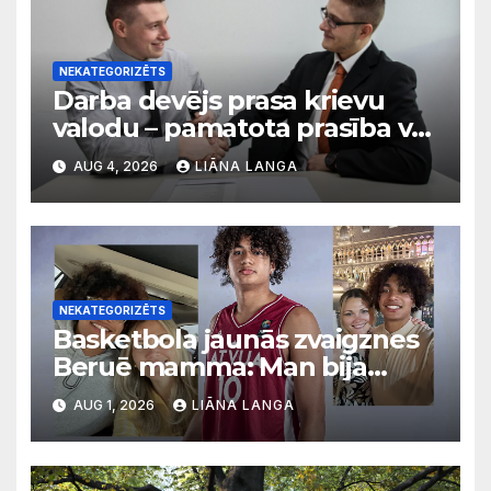
NEKATEGORIZĒTS
Darba devējs prasa krievu
valodu – pamatota prasība vai
diskriminācija? Skaidro VDI
AUG 4, 2026
LIĀNA LANGA
NEKATEGORIZĒTS
Basketbola jaunās zvaigznes
Beruē mamma: Man bija
svarīgi, lai bērni apgūst
AUG 1, 2026
LIĀNA LANGA
latviešu valodu