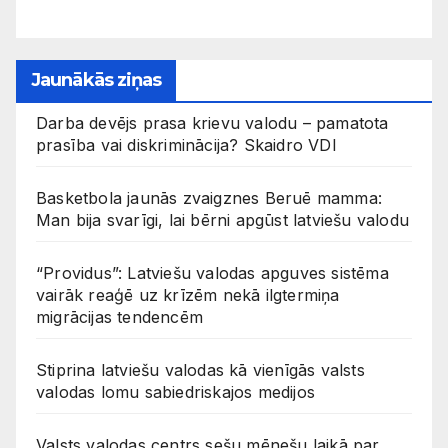
Jaunākās ziņas
Darba devējs prasa krievu valodu – pamatota
prasība vai diskriminācija? Skaidro VDI
Basketbola jaunās zvaigznes Beruē mamma:
Man bija svarīgi, lai bērni apgūst latviešu valodu
“Providus”: Latviešu valodas apguves sistēma
vairāk reaģē uz krīzēm nekā ilgtermiņa
migrācijas tendencēm
Stiprina latviešu valodas kā vienīgās valsts
valodas lomu sabiedriskajos medijos
Valsts valodas centrs sešu mēnešu laikā par