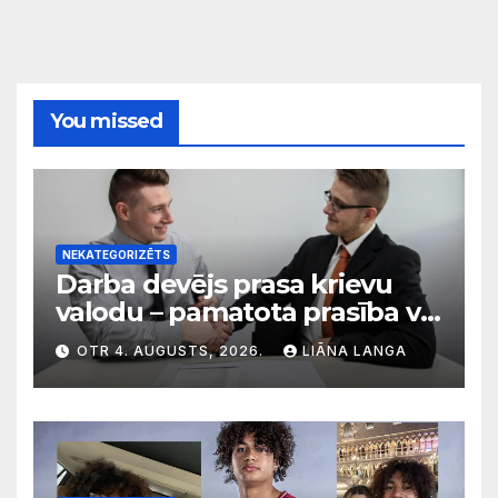
You missed
NEKATEGORIZĒTS
Darba devējs prasa krievu
valodu – pamatota prasība vai
diskriminācija? Skaidro VDI
OTR 4. AUGUSTS, 2026.
LIĀNA LANGA