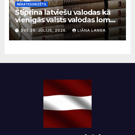
NEKATEGORIZĒTS
Stiprina latviešu valodas kā
vienīgās valsts valodas lomu
sabiedriskajos medijos
SVE 26. JŪLIJS, 2026.
LIĀNA LANGA