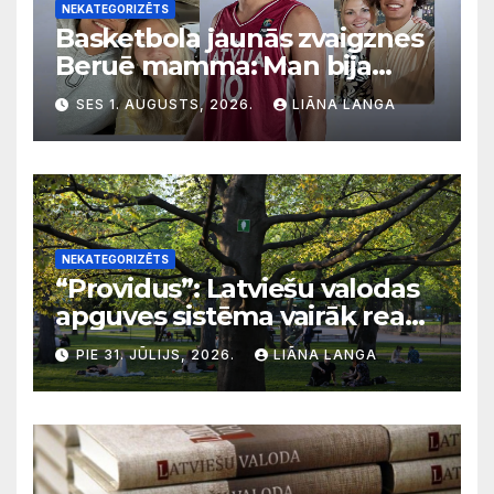
NEKATEGORIZĒTS
Basketbola jaunās zvaigznes
Beruē mamma: Man bija
svarīgi, lai bērni apgūst
SES 1. AUGUSTS, 2026.
LIĀNA LANGA
latviešu valodu
NEKATEGORIZĒTS
“Providus”: Latviešu valodas
apguves sistēma vairāk reaģē
uz krīzēm nekā ilgtermiņa
PIE 31. JŪLIJS, 2026.
LIĀNA LANGA
migrācijas tendencēm