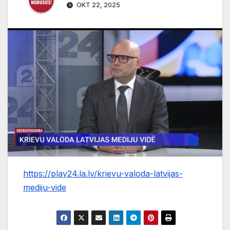
OKT 22, 2025
https://play24.la.lv/krievu-valoda-latvijas-
mediju-vide