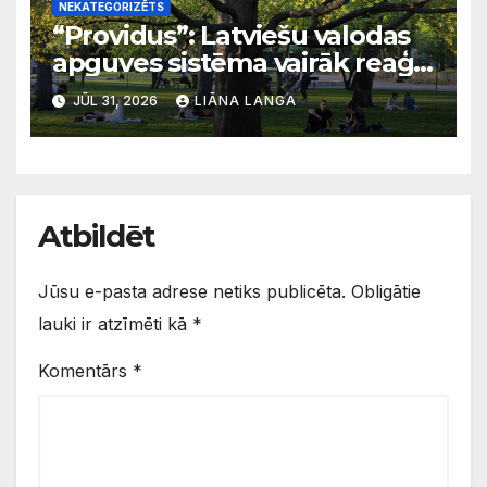
NEKATEGORIZĒTS
“Providus”: Latviešu valodas
apguves sistēma vairāk reaģē
uz krīzēm nekā ilgtermiņa
JŪL 31, 2026
LIĀNA LANGA
migrācijas tendencēm
Atbildēt
Jūsu e-pasta adrese netiks publicēta.
Obligātie
lauki ir atzīmēti kā
*
Komentārs
*