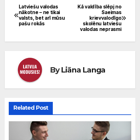
Latviešu valodas
Kā valdība slēpj no
Ziņu
nākotne – ne tikai
Saeimas
valsts, bet arī mūsu
krievvalodīgo
izvēlne
pašu rokās
skolēnu latviešu
valodas neprasmi
By
Liāna Langa
Related Post