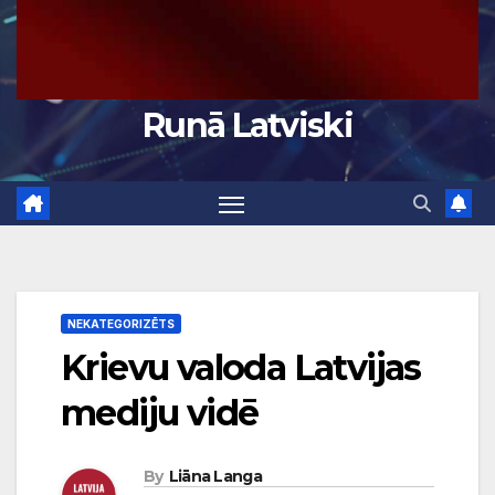
Runā Latviski
NEKATEGORIZĒTS
Krievu valoda Latvijas
mediju vidē
By
Liāna Langa