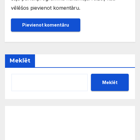
vēlēšos pievienot komentāru.
Meklēt
Meklēt