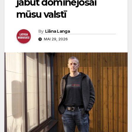
jābūt dominējošai
mūsu valstī
By
Liāna Langa
MAI 29, 2026