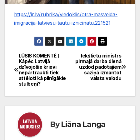
https://ir.lv/rubrika/viedoklis/otra-masveida-
imigracija-latviesu-tautu-iznicinatu.221521
LŪSIS KOMENTĒ ⟩
Iekšlietu ministrs
Ziņu
Kāpēc Latvijā
pirmajā darba dienā
dzīvojošie krievi
uzdod padotajiem
izvēlne
nepārtraukti tiek
saziņā izmantot
attēloti kā pilnīgākie
valsts valodu
stulbeņi?
By
Liāna Langa