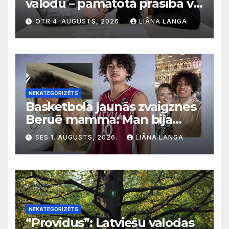
valodu – pamatota prasība vai
diskriminācija? Skaidro VDI
OTR 4. AUGUSTS, 2026.
LIĀNA LANGA
NEKATEGORIZĒTS
Basketbola jaunās zvaigznes
Beruē mamma: Man bija
svarīgi, lai bērni apgūst
SES 1. AUGUSTS, 2026.
LIĀNA LANGA
latviešu valodu
NEKATEGORIZĒTS
“Providus”: Latviešu valodas