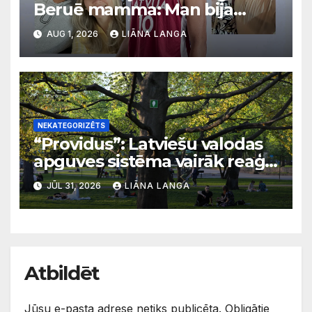
Beruē mamma: Man bija
svarīgi, lai bērni apgūst
AUG 1, 2026
LIĀNA LANGA
latviešu valodu
NEKATEGORIZĒTS
“Providus”: Latviešu valodas
apguves sistēma vairāk reaģē
uz krīzēm nekā ilgtermiņa
JŪL 31, 2026
LIĀNA LANGA
migrācijas tendencēm
Atbildēt
Jūsu e-pasta adrese netiks publicēta.
Obligātie