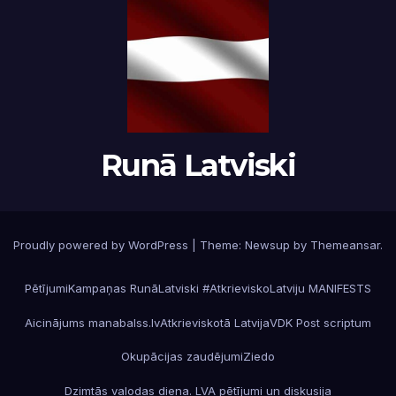
Runā Latviski
Proudly powered by WordPress
|
Theme:
Newsup
by
Themeansar
.
Pētījumi
Kampaņas RunāLatviski #AtkrieviskoLatviju MANIFESTS
Aicinājums manabalss.lv
Atkrieviskotā Latvija
VDK Post scriptum
Okupācijas zaudējumi
Ziedo
Dzimtās valodas diena. LVA pētījumi un diskusija