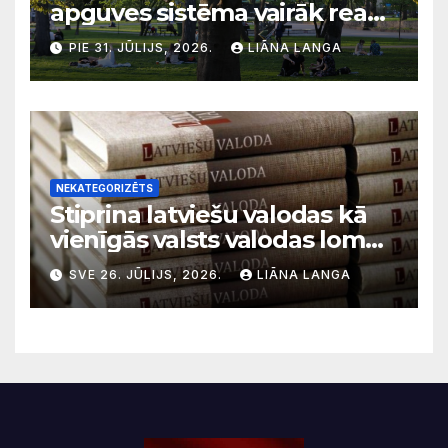
apguves sistēma vairāk reaģē
uz krīzēm nekā ilgtermiņa
PIE 31. JŪLIJS, 2026.
LIĀNA LANGA
migrācijas tendencēm
NEKATEGORIZĒTS
Stiprina latviešu valodas kā
vienīgās valsts valodas lomu
sabiedriskajos medijos
SVE 26. JŪLIJS, 2026.
LIĀNA LANGA