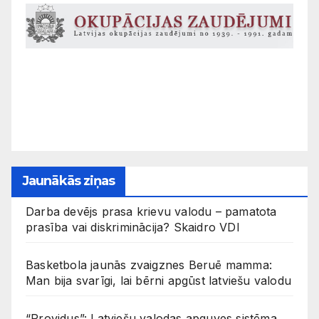
Jaunākās ziņas
Darba devējs prasa krievu valodu – pamatota
prasība vai diskriminācija? Skaidro VDI
Basketbola jaunās zvaigznes Beruē mamma:
Man bija svarīgi, lai bērni apgūst latviešu valodu
“Providus”: Latviešu valodas apguves sistēma