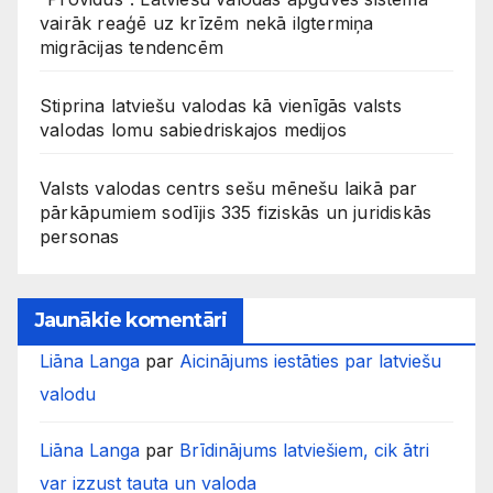
vairāk reaģē uz krīzēm nekā ilgtermiņa
migrācijas tendencēm
Stiprina latviešu valodas kā vienīgās valsts
valodas lomu sabiedriskajos medijos
Valsts valodas centrs sešu mēnešu laikā par
pārkāpumiem sodījis 335 fiziskās un juridiskās
personas
Jaunākie komentāri
Liāna Langa
par
Aicinājums iestāties par latviešu
valodu
Liāna Langa
par
Brīdinājums latviešiem, cik ātri
var izzust tauta un valoda