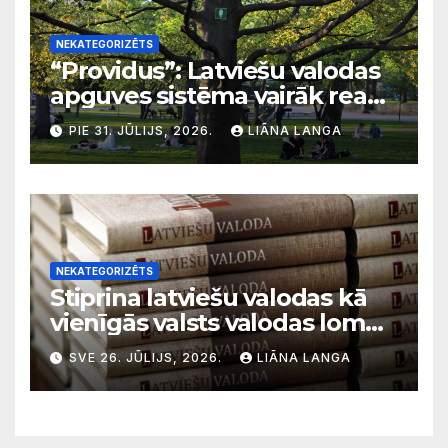
NEKATEGORIZĒTS
“Providus”: Latviešu valodas
apguves sistēma vairāk reaģē
uz krīzēm nekā ilgtermiņa
PIE 31. JŪLIJS, 2026.
LIĀNA LANGA
migrācijas tendencēm
NEKATEGORIZĒTS
Stiprina latviešu valodas kā
vienīgās valsts valodas lomu
sabiedriskajos medijos
SVE 26. JŪLIJS, 2026.
LIĀNA LANGA