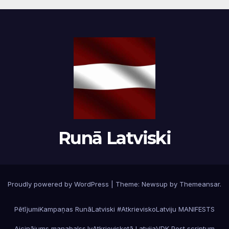
Runā Latviski
Proudly powered by WordPress
|
Theme:
Newsup
by
Themeansar
.
Pētījumi
Kampaņas RunāLatviski #AtkrieviskoLatviju MANIFESTS
Aicinājums manabalss.lv
Atkrieviskotā Latvija
VDK Post scriptum