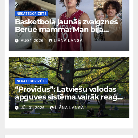
NEKATEGORIZĒTS
Basketbola jaunās zvaigznes
Beruē mamma: Man bija
svarīgi, lai bērni apgūst
AUG 1, 2026
LIĀNA LANGA
latviešu valodu
NEKATEGORIZĒTS
“Providus”: Latviešu valodas
apguves sistēma vairāk reaģē
uz krīzēm nekā ilgtermiņa
JŪL 31, 2026
LIĀNA LANGA
migrācijas tendencēm