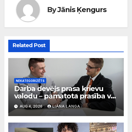
By
Jānis Ķengurs
Related Post
NEKATEGORIZĒTS
Darba devējs prasa krievu
valodu – pamatota prasība vai
diskriminācija? Skaidro VDI
AUG 4, 2026
LIĀNA LANGA