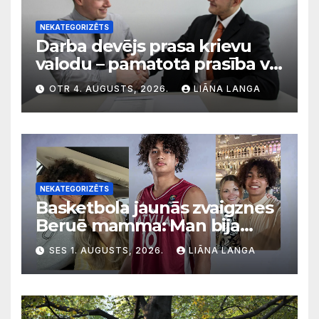
NEKATEGORIZĒTS
Darba devējs prasa krievu
valodu – pamatota prasība vai
diskriminācija? Skaidro VDI
OTR 4. AUGUSTS, 2026.
LIĀNA LANGA
NEKATEGORIZĒTS
Basketbola jaunās zvaigznes
Beruē mamma: Man bija
svarīgi, lai bērni apgūst
SES 1. AUGUSTS, 2026.
LIĀNA LANGA
latviešu valodu