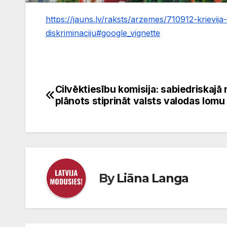
https://jauns.lv/raksts/arzemes/710912-krievija-
diskriminaciju#google_vignette
Cilvēktiesību komisija: sabiedriskajā
Ziņu
plānots stiprināt valsts valodas lomu
izvēlne
By
Liāna Langa