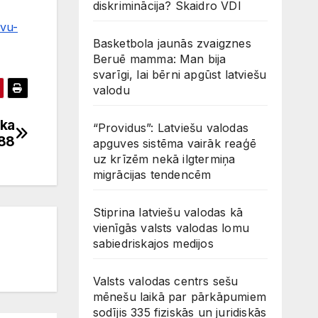
diskriminācija? Skaidro VDI
evu-
Basketbola jaunās zvaigznes
Beruē mamma: Man bija
svarīgi, lai bērni apgūst latviešu
valodu
ika
“Providus”: Latviešu valodas
988
apguves sistēma vairāk reaģē
uz krīzēm nekā ilgtermiņa
migrācijas tendencēm
Stiprina latviešu valodas kā
vienīgās valsts valodas lomu
sabiedriskajos medijos
Valsts valodas centrs sešu
mēnešu laikā par pārkāpumiem
sodījis 335 fiziskās un juridiskās