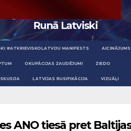
Runā Latviski
KI #ATKRIEVISKOLATVIJU MANIFESTS
AICINĀJUMS
PTUM
OKUPĀCIJAS ZAUDĒJUMI
ZIEDO
ISKUSIJA
LATVIJAS RUSIFIKĀCIJA
VIZUĀĻI
ies ANO tiesā pret Baltija