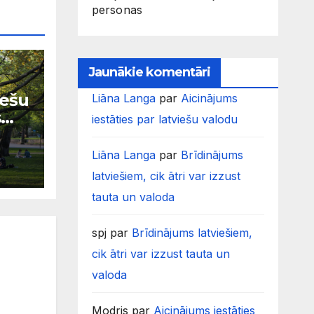
personas
Jaunākie komentāri
iešu
Liāna Langa
par
Aicinājums
s
iestāties par latviešu valodu
Liāna Langa
par
Brīdinājums
latviešiem, cik ātri var izzust
tauta un valoda
spj
par
Brīdinājums latviešiem,
cik ātri var izzust tauta un
valoda
Modris
par
Aicinājums iestāties