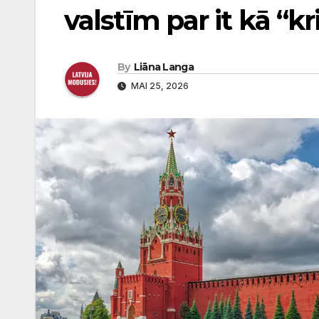
valstīm par it kā “k
By
Liāna Langa
MAI 25, 2026