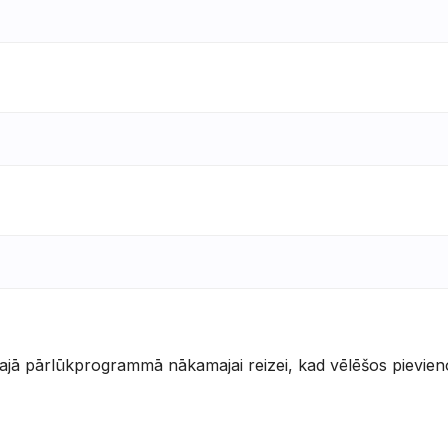
šajā pārlūkprogrammā nākamajai reizei, kad vēlēšos pievien