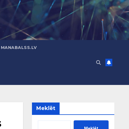
 MANABALSS.LV
Meklēt
s
Meklēt