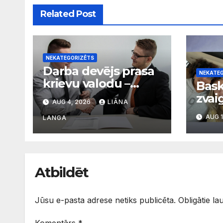
Related Post
NEKATEGORIZĒTS
Darba devējs prasa
NEKATE
krievu valodu –
Bask
pamatota prasība
zvai
AUG 4, 2026
LIĀNA
vai diskriminācija?
mam
AUG 1
Skaidro VDI
LANGA
svarī
apgū
valo
Atbildēt
Jūsu e-pasta adrese netiks publicēta.
Obligātie la
Komentārs
*