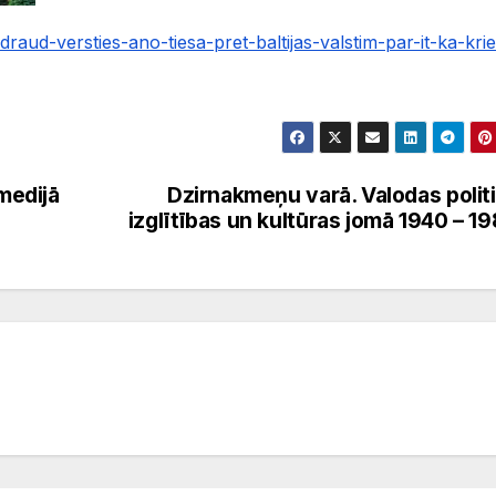
draud-versties-ano-tiesa-pret-baltijas-valstim-par-it-ka-kri
 medijā
Dzirnakmeņu varā. Valodas polit
izglītības un kultūras jomā 1940 – 1