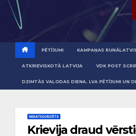
PĒTĪJUMI
KAMPAŅAS RUNĀLATVIS
ATKRIEVISKOTĀ LATVIJA
VDK POST SCRI
DZIMTĀS VALODAS DIENA. LVA PĒTĪJUMI UN D
NEKATEGORIZĒTS
Krievija draud vērst