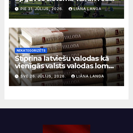
uz krīzēm nekā ilgtermiņa
PIE 31. JŪLIJS, 2026.
LIĀNA LANGA
migrācijas tendencēm
NEKATEGORIZĒTS
Stiprina latviešu valodas kā
vienīgās valsts valodas lomu
sabiedriskajos medijos
SVE 26. JŪLIJS, 2026.
LIĀNA LANGA