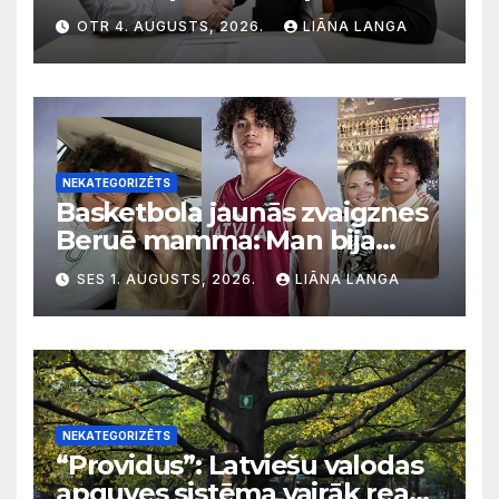
diskriminācija? Skaidro VDI
OTR 4. AUGUSTS, 2026.
LIĀNA LANGA
NEKATEGORIZĒTS
Basketbola jaunās zvaigznes
Beruē mamma: Man bija
svarīgi, lai bērni apgūst
SES 1. AUGUSTS, 2026.
LIĀNA LANGA
latviešu valodu
NEKATEGORIZĒTS
“Providus”: Latviešu valodas
apguves sistēma vairāk reaģē