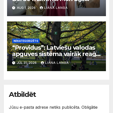
svarīgi, lai bērni apgūst
AUG 1, 2026
LIĀNA LANGA
latviešu valodu
NEKATEGORIZĒTS
“Providus”: Latviešu valodas
apguves sistēma vairāk reaģē
uz krīzēm nekā ilgtermiņa
JŪL 31, 2026
LIĀNA LANGA
migrācijas tendencēm
Atbildēt
Jūsu e-pasta adrese netiks publicēta.
Obligātie