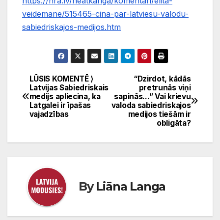
https://nra.lv/neatkariga/komentari/elita-
veidemane/515465-cina-par-latviesu-valodu-
sabiedriskajos-medijos.htm
LŪSIS KOMENTĒ ⟩
“Dzirdot, kādās
Ziņu
Latvijas Sabiedriskais
pretrunās viņi
medijs apliecina, ka
sapinās…” Vai krievu
izvēlne
Latgalei ir īpašas
valoda sabiedriskajos
vajadzības
medijos tiešām ir
obligāta?
By
Liāna Langa