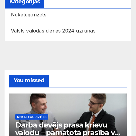
Kategorijas
Nekategorizēts
Valsts valodas dienas 2024 uzrunas
You missed
NEKATEGORIZĒTS
Darba devējs prasa krievu
valodu – pamatota prasība vai