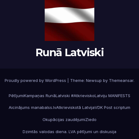
Runā Latviski
Proudly powered by WordPress
|
Theme:
Newsup
by
Themeansar
.
Pētījumi
Kampaņas RunāLatviski #AtkrieviskoLatviju MANIFESTS
Aicinājums manabalss.lv
Atkrieviskotā Latvija
VDK Post scriptum
Okupācijas zaudējumi
Ziedo
Dzimtās valodas diena. LVA pētījumi un diskusija