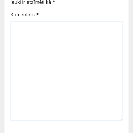
lauki ir atzīmēti kā
*
Komentārs
*