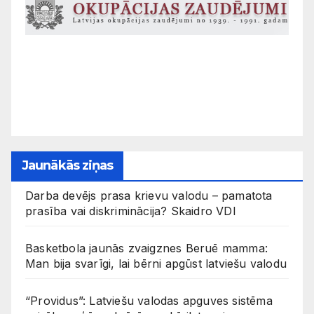
Jaunākās ziņas
Darba devējs prasa krievu valodu – pamatota
prasība vai diskriminācija? Skaidro VDI
Basketbola jaunās zvaigznes Beruē mamma:
Man bija svarīgi, lai bērni apgūst latviešu valodu
“Providus”: Latviešu valodas apguves sistēma