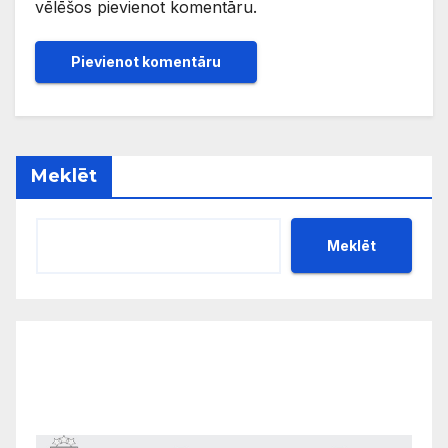
vēlēšos pievienot komentāru.
Meklēt
Meklēt