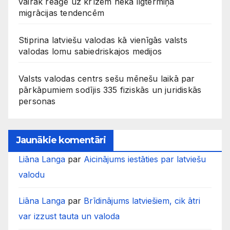
vairāk reaģē uz krīzēm nekā ilgtermiņa
migrācijas tendencēm
Stiprina latviešu valodas kā vienīgās valsts
valodas lomu sabiedriskajos medijos
Valsts valodas centrs sešu mēnešu laikā par
pārkāpumiem sodījis 335 fiziskās un juridiskās
personas
Jaunākie komentāri
Liāna Langa
par
Aicinājums iestāties par latviešu
valodu
Liāna Langa
par
Brīdinājums latviešiem, cik ātri
var izzust tauta un valoda