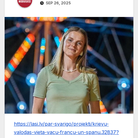
SEP 26, 2025
https://lasi.lv/par-svarigo/projekti/krievu-
valodas-vieta-vacu-francu-un-spanu.32837?