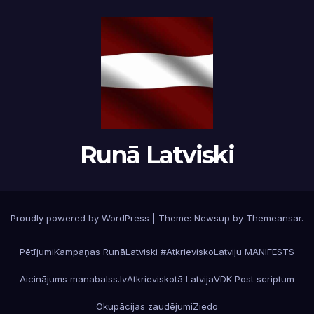
Runā Latviski
Proudly powered by WordPress
|
Theme:
Newsup
by
Themeansar
.
Pētījumi
Kampaņas RunāLatviski #AtkrieviskoLatviju MANIFESTS
Aicinājums manabalss.lv
Atkrieviskotā Latvija
VDK Post scriptum
Okupācijas zaudējumi
Ziedo