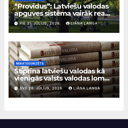
“Providus”: Latviešu valodas
apguves sistēma vairāk reaģē
uz krīzēm nekā ilgtermiņa
PIE 31. JŪLIJS, 2026.
LIĀNA LANGA
migrācijas tendencēm
NEKATEGORIZĒTS
Stiprina latviešu valodas kā
vienīgās valsts valodas lomu
sabiedriskajos medijos
SVE 26. JŪLIJS, 2026.
LIĀNA LANGA