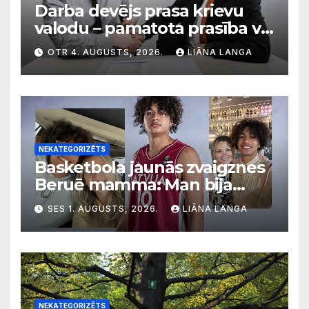
Darba devējs prasa krievu
valodu – pamatota prasība vai
diskriminācija? Skaidro VDI
OTR 4. AUGUSTS, 2026.
LIĀNA LANGA
NEKATEGORIZĒTS
Basketbola jaunās zvaigznes
Beruē mamma: Man bija
svarīgi, lai bērni apgūst
SES 1. AUGUSTS, 2026.
LIĀNA LANGA
latviešu valodu
NEKATEGORIZĒTS