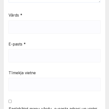
Vārds
*
E-pasts
*
Tīmekļa vietne
Saglabājiet manu vārdu, e-pasta adresi un vietni