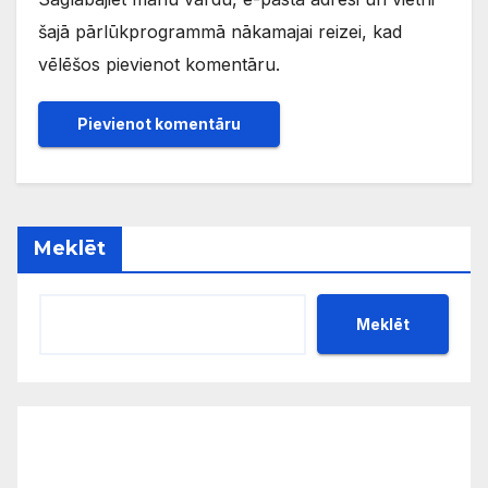
šajā pārlūkprogrammā nākamajai reizei, kad
vēlēšos pievienot komentāru.
Meklēt
Meklēt