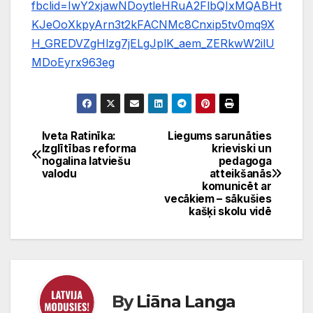
fbclid=IwY2xjawNDoytleHRuA2FlbQIxMQABHt
KJeOoXkpyArn3t2kFACNMc8Cnxip5tv0mq9X
H_GREDVZgHlzg7jELgJplK_aem_ZERkwW2ilU
MDoEyrx963eg
Iveta Ratinīka:
Liegums sarunāties
Ziņu
Izglītības reforma
krieviski un
nogalina latviešu
pedagoga
izvēlne
valodu
atteikšanās
komunicēt ar
vecākiem – sākušies
kašķi skolu vidē
By
Liāna Langa