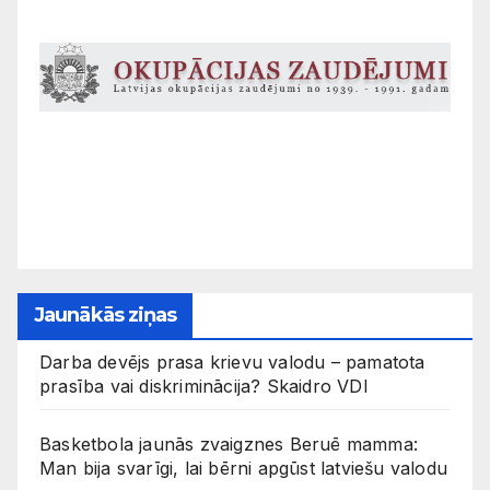
Jaunākās ziņas
Darba devējs prasa krievu valodu – pamatota
prasība vai diskriminācija? Skaidro VDI
Basketbola jaunās zvaigznes Beruē mamma:
Man bija svarīgi, lai bērni apgūst latviešu valodu