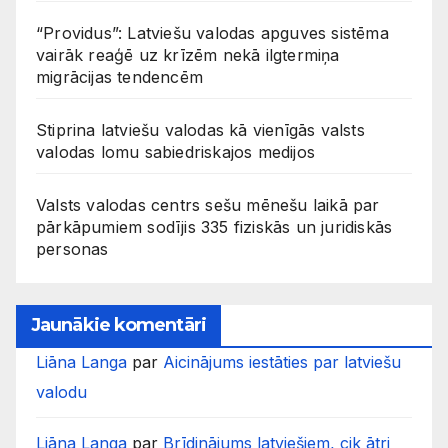
“Providus”: Latviešu valodas apguves sistēma
vairāk reaģē uz krīzēm nekā ilgtermiņa
migrācijas tendencēm
Stiprina latviešu valodas kā vienīgās valsts
valodas lomu sabiedriskajos medijos
Valsts valodas centrs sešu mēnešu laikā par
pārkāpumiem sodījis 335 fiziskās un juridiskās
personas
Jaunākie komentāri
Liāna Langa
par
Aicinājums iestāties par latviešu
valodu
Liāna Langa
par
Brīdinājums latviešiem, cik ātri