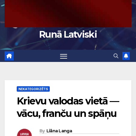
Runā Latviski
NEKATEGORIZĒTS
Krievu valodas vietā —
vācu, franču un spāņu
By
Liāna Langa