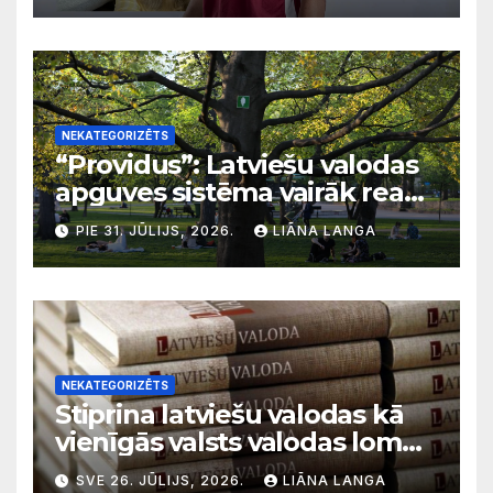
NEKATEGORIZĒTS
“Providus”: Latviešu valodas
apguves sistēma vairāk reaģē
uz krīzēm nekā ilgtermiņa
PIE 31. JŪLIJS, 2026.
LIĀNA LANGA
migrācijas tendencēm
NEKATEGORIZĒTS
Stiprina latviešu valodas kā
vienīgās valsts valodas lomu
sabiedriskajos medijos
SVE 26. JŪLIJS, 2026.
LIĀNA LANGA