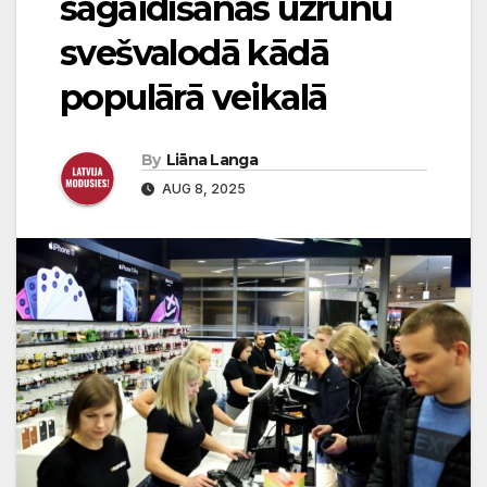
sagaidīšanas uzrunu
svešvalodā kādā
populārā veikalā
By
Liāna Langa
AUG 8, 2025