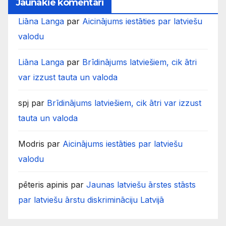
Jaunākie komentāri
Liāna Langa
par
Aicinājums iestāties par latviešu
valodu
Liāna Langa
par
Brīdinājums latviešiem, cik ātri
var izzust tauta un valoda
spj
par
Brīdinājums latviešiem, cik ātri var izzust
tauta un valoda
Modris
par
Aicinājums iestāties par latviešu
valodu
pēteris apinis
par
Jaunas latviešu ārstes stāsts
par latviešu ārstu diskrimināciju Latvijā