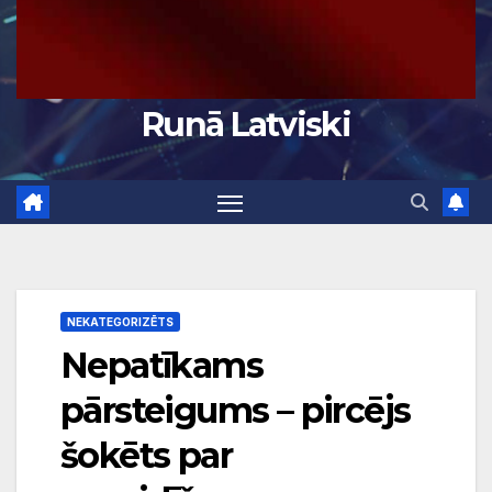
Runā Latviski
NEKATEGORIZĒTS
Nepatīkams
pārsteigums – pircējs
šokēts par