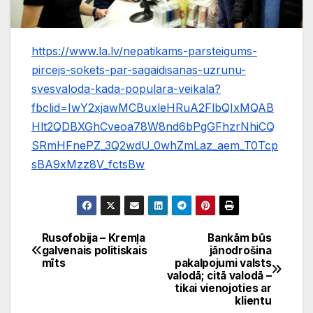
https://www.la.lv/nepatikams-parsteigums-
pircejs-sokets-par-sagaidisanas-uzrunu-
svesvaloda-kada-populara-veikala?
fbclid=IwY2xjawMCBuxleHRuA2FlbQIxMQAB
Hlt2QDBXGhCveoa78W8nd6bPgGFhzrNhiCQ
SRmHFnePZ_3Q2wdU_0whZmLaz_aem_T0Tcp
sBA9xMzz8V_fctsBw
Rusofobija – Kremļa
Bankām būs
Ziņu
galvenais politiskais
jānodrošina
mīts
pakalpojumi valsts
izvēlne
valodā; citā valodā –
tikai vienojoties ar
klientu