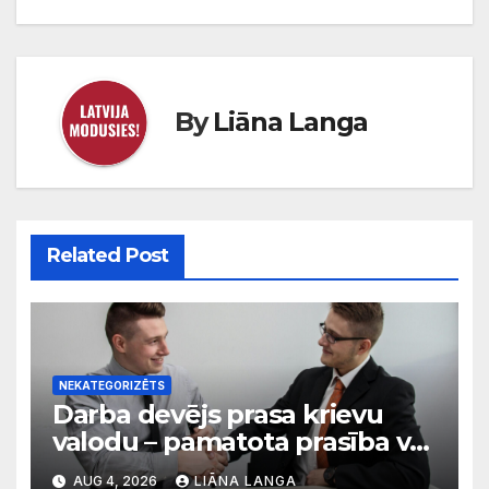
By
Liāna Langa
Related Post
NEKATEGORIZĒTS
Darba devējs prasa krievu
valodu – pamatota prasība vai
diskriminācija? Skaidro VDI
AUG 4, 2026
LIĀNA LANGA