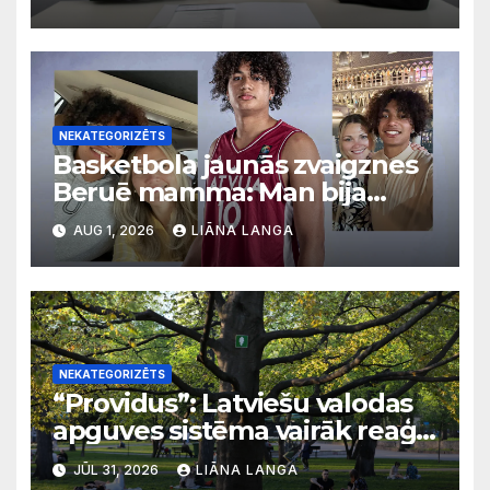
NEKATEGORIZĒTS
Basketbola jaunās zvaigznes
Beruē mamma: Man bija
svarīgi, lai bērni apgūst
AUG 1, 2026
LIĀNA LANGA
latviešu valodu
NEKATEGORIZĒTS
“Providus”: Latviešu valodas
apguves sistēma vairāk reaģē
uz krīzēm nekā ilgtermiņa
JŪL 31, 2026
LIĀNA LANGA
migrācijas tendencēm