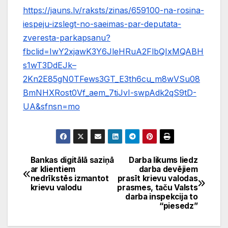
https://jauns.lv/raksts/zinas/659100-na-rosina-
iespeju-izslegt-no-saeimas-par-deputata-
zveresta-parkapsanu?
fbclid=IwY2xjawK3Y6JleHRuA2FlbQIxMQABH
s1wT3DdEJk–
2Kn2E85gN0TFews3GT_E3th6cu_m8wVSu08
BmNHXRost0Vf_aem_7tiJvI-swpAdk2qS9tD-
UA&sfnsn=mo
Bankas digitālā saziņā
Darba likums liedz
Ziņu
ar klientiem
darba devējiem
nedrīkstēs izmantot
prasīt krievu valodas
izvēlne
krievu valodu
prasmes, taču Valsts
darba inspekcija to
“piesedz”