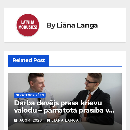
By
Liāna Langa
Related Post
NEKATEGORIZĒTS
Darba devējs prasa krievu
valodu – pamatota prasība vai
diskriminācija? Skaidro VDI
AUG 4, 2026
LIĀNA LANGA