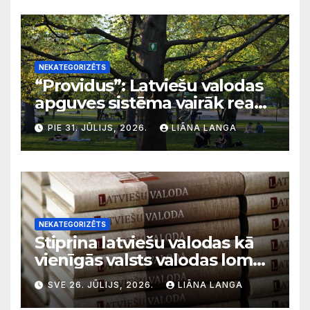
NEKATEGORIZĒTS
“Providus”: Latviešu valodas
apguves sistēma vairāk reaģē
uz krīzēm nekā ilgtermiņa
PIE 31. JŪLIJS, 2026.
LIĀNA LANGA
migrācijas tendencēm
NEKATEGORIZĒTS
Stiprina latviešu valodas kā
vienīgās valsts valodas lomu
sabiedriskajos medijos
SVE 26. JŪLIJS, 2026.
LIĀNA LANGA