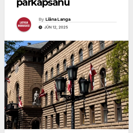
pārkāpšanu
By
Liāna Langa
JŪN 12, 2025