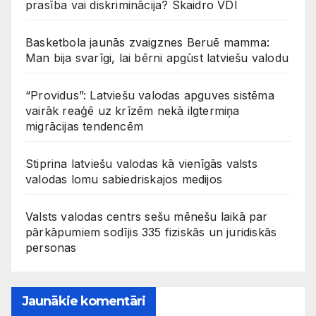
prasība vai diskriminācija? Skaidro VDI
Basketbola jaunās zvaigznes Beruē mamma:
Man bija svarīgi, lai bērni apgūst latviešu valodu
“Providus”: Latviešu valodas apguves sistēma
vairāk reaģē uz krīzēm nekā ilgtermiņa
migrācijas tendencēm
Stiprina latviešu valodas kā vienīgās valsts
valodas lomu sabiedriskajos medijos
Valsts valodas centrs sešu mēnešu laikā par
pārkāpumiem sodījis 335 fiziskās un juridiskās
personas
Jaunākie komentāri