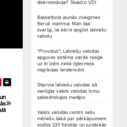
diskriminācija? Skaidro VDI
Basketbola jaunās zvaigznes
Beruē mamma: Man bija
svarīgi, lai bērni apgūst latviešu
valodu
“Providus”: Latviešu valodas
apguves sistēma vairāk reaģē
uz krīzēm nekā ilgtermiņa
migrācijas tendencēm
Stiprina latviešu valodas kā
vienīgās valsts valodas lomu
 un
sabiedriskajos medijos
nās
alā
Valsts valodas centrs sešu
mēnešu laikā par pārkāpumiem
sodījis 335 fiziskās un juridiskās