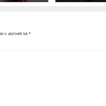
migrācijas
st latviešu
tendencēm
du
uki ir atzīmēti kā
*