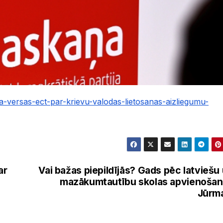
ana-versas-ect-par-krievu-valodas-lietosanas-aizliegumu-
ar
Vai bažas piepildījās? Gads pēc latviešu
mazākumtautību skolas apvienoša
Jūrm