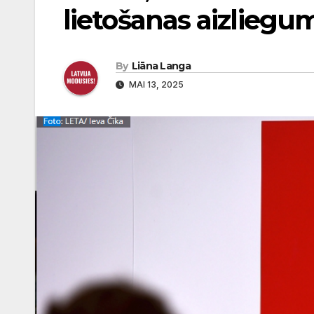
lietošanas aizliegu
By
Liāna Langa
MAI 13, 2025