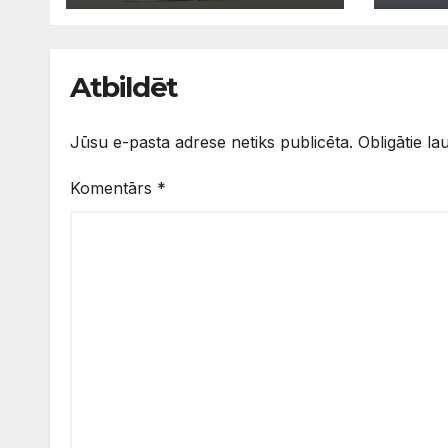
apgū
valo
Atbildēt
Jūsu e-pasta adrese netiks publicēta.
Obligātie la
Komentārs
*