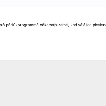
šajā pārlūkprogrammā nākamajai reizei, kad vēlēšos pievien