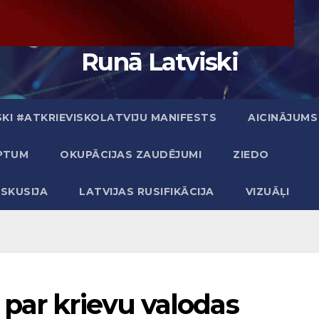
Runā Latviski
KI #ATKRIEVISKOLATVIJU MANIFESTS
AICINĀJUMS
PTUM
OKUPĀCIJAS ZAUDĒJUMI
ZIEDO
ISKUSIJA
LATVIJAS RUSIFIKĀCIJA
VIZUĀĻI
par krievu valodas