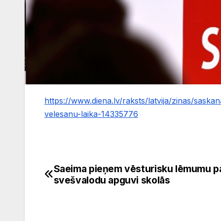
https://www.diena.lv/raksts/latvija/zinas/sask
velesanu-laika-14335776
Saeima pieņem vēsturisku lēmumu p
Ziņu
svešvalodu apguvi skolās
izvēlne