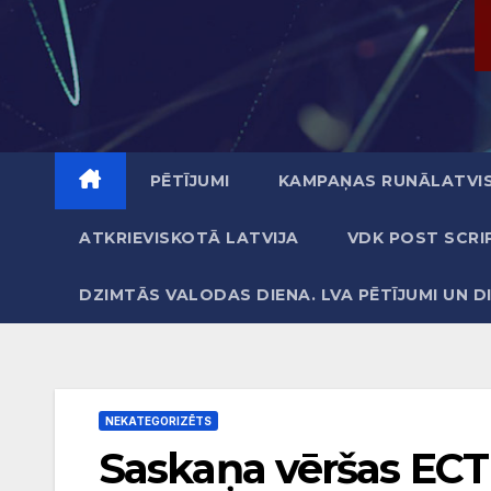
PĒTĪJUMI
KAMPAŅAS RUNĀLATVIS
ATKRIEVISKOTĀ LATVIJA
VDK POST SCRI
DZIMTĀS VALODAS DIENA. LVA PĒTĪJUMI UN D
NEKATEGORIZĒTS
Saskaņa vēršas ECT 