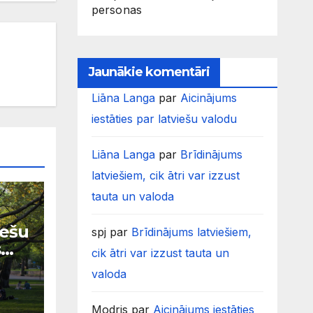
personas
Jaunākie komentāri
Liāna Langa
par
Aicinājums
iestāties par latviešu valodu
Liāna Langa
par
Brīdinājums
latviešiem, cik ātri var izzust
tauta un valoda
iešu
spj
par
Brīdinājums latviešiem,
s
cik ātri var izzust tauta un
valoda
Modris
par
Aicinājums iestāties