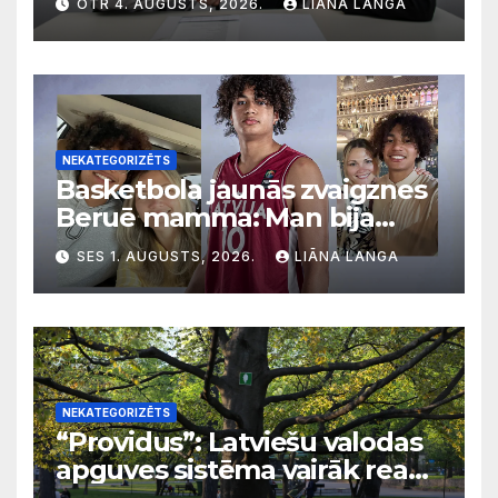
OTR 4. AUGUSTS, 2026.
LIĀNA LANGA
NEKATEGORIZĒTS
Basketbola jaunās zvaigznes
Beruē mamma: Man bija
svarīgi, lai bērni apgūst
SES 1. AUGUSTS, 2026.
LIĀNA LANGA
latviešu valodu
NEKATEGORIZĒTS
“Providus”: Latviešu valodas
apguves sistēma vairāk reaģē
uz krīzēm nekā ilgtermiņa