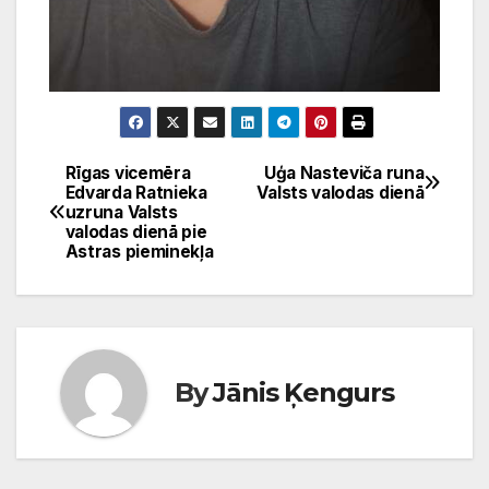
Rīgas vicemēra
Uģa Nasteviča runa
Ziņu
Edvarda Ratnieka
Valsts valodas dienā
uzruna Valsts
izvēlne
valodas dienā pie
Astras pieminekļa
By
Jānis Ķengurs