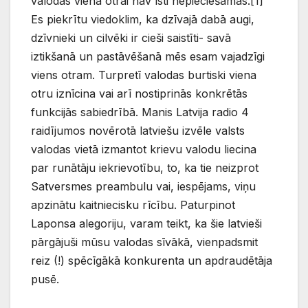
valodas viena otrai nav īsti nepieciešamas.[1]
Es piekrītu viedoklim, ka dzīvajā dabā augi,
dzīvnieki un cilvēki ir cieši saistīti- savā
iztikšanā un pastāvēšanā mēs esam vajadzīgi
viens otram. Turpretī valodas burtiski viena
otru iznīcina vai arī nostiprinās konkrētās
funkcijās sabiedrībā. Manis Latvija radio 4
raidījumos novērotā latviešu izvēle valsts
valodas vietā izmantot krievu valodu liecina
par runātāju iekrievotību, to, ka tie neizprot
Satversmes preambulu vai, iespējams, viņu
apzinātu kaitniecisku rīcību. Paturpinot
Laponsa alegoriju, varam teikt, ka šie latvieši
pārgājuši mūsu valodas sīvākā, vienpadsmit
reiz (!) spēcīgākā konkurenta un apdraudētāja
pusē.