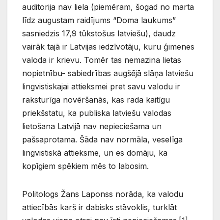
auditorija nav liela (piemēram, šogad no marta
līdz augustam raidījums “Doma laukums”
sasniedzis 17,9 tūkstošus latviešu), daudz
vairāk tajā ir Latvijas iedzīvotāju, kuru ģimenes
valoda ir krievu. Tomēr tas nemazina lietas
nopietnību- sabiedrības augšējā slāņa latviešu
lingvistiskajai attieksmei pret savu valodu ir
raksturīga novēršanās, kas rada kaitīgu
priekšstatu, ka publiska latviešu valodas
lietošana Latvijā nav nepieciešama un
pašsaprotama. Šāda nav normāla, veselīga
lingvistiskā attieksme, un es domāju, ka
kopīgiem spēkiem mēs to labosim.
Politologs Žans Laponss norāda, ka valodu
attiecībās karš ir dabisks stāvoklis, turklāt