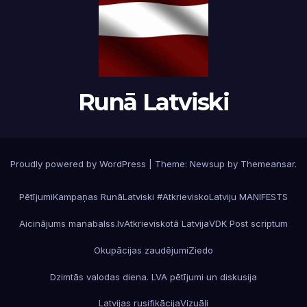
Runā Latviski
Proudly powered by WordPress
|
Theme:
Newsup
by
Themeansar
.
Pētījumi
Kampaņas RunāLatviski #AtkrieviskoLatviju MANIFESTS
Aicinājums manabalss.lv
Atkrieviskotā Latvija
VDK Post scriptum
Okupācijas zaudējumi
Ziedo
Dzimtās valodas diena. LVA pētījumi un diskusija
Latvijas rusifikācija
Vizuāļi