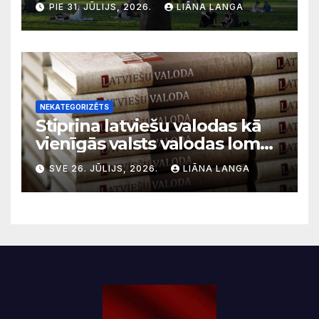
PIE 31. JŪLIJS, 2026.
LIĀNA LANGA
migrācijas tendencēm
NEKATEGORIZĒTS
Stiprina latviešu valodas kā
vienīgās valsts valodas lomu
sabiedriskajos medijos
SVE 26. JŪLIJS, 2026.
LIĀNA LANGA