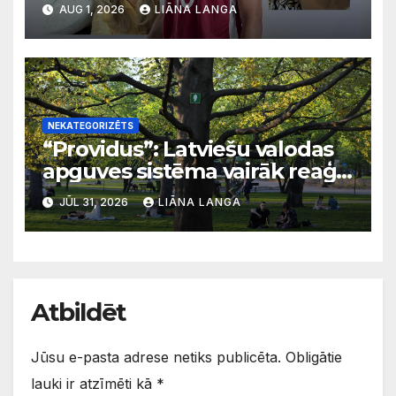
AUG 1, 2026
LIĀNA LANGA
latviešu valodu
NEKATEGORIZĒTS
“Providus”: Latviešu valodas
apguves sistēma vairāk reaģē
uz krīzēm nekā ilgtermiņa
JŪL 31, 2026
LIĀNA LANGA
migrācijas tendencēm
Atbildēt
Jūsu e-pasta adrese netiks publicēta.
Obligātie
lauki ir atzīmēti kā
*