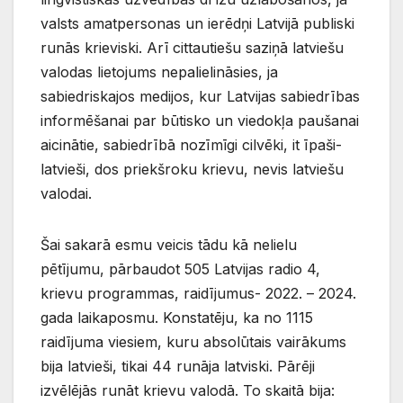
valsts amatpersonas un ierēdņi Latvijā publiski
runās krieviski. Arī cittautiešu saziņā latviešu
valodas lietojums nepalielināsies, ja
sabiedriskajos medijos, kur Latvijas sabiedrības
informēšanai par būtisko un viedokļa paušanai
aicinātie, sabiedrībā nozīmīgi cilvēki, it īpaši-
latvieši, dos priekšroku krievu, nevis latviešu
valodai.
Šai sakarā esmu veicis tādu kā nelielu
pētījumu, pārbaudot 505 Latvijas radio 4,
krievu programmas, raidījumus- 2022. – 2024.
gada laikaposmu. Konstatēju, ka no 1115
raidījuma viesiem, kuru absolūtais vairākums
bija latvieši, tikai 44 runāja latviski. Pārēji
izvēlējās runāt krievu valodā. To skaitā bija: