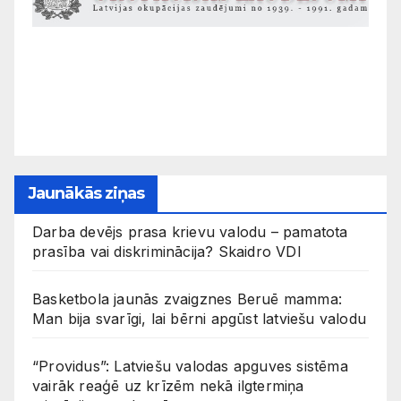
Jaunākās ziņas
Darba devējs prasa krievu valodu – pamatota
prasība vai diskriminācija? Skaidro VDI
Basketbola jaunās zvaigznes Beruē mamma:
Man bija svarīgi, lai bērni apgūst latviešu valodu
“Providus”: Latviešu valodas apguves sistēma
vairāk reaģē uz krīzēm nekā ilgtermiņa