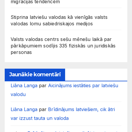
migrācijas tendencēm
Stiprina latviešu valodas kā vienīgās valsts
valodas lomu sabiedriskajos medijos
Valsts valodas centrs sešu mēnešu laikā par
pārkāpumiem sodījis 335 fiziskās un juridiskās
personas
Jaunākie komentāri
Liāna Langa
par
Aicinājums iestāties par latviešu
valodu
Liāna Langa
par
Brīdinājums latviešiem, cik ātri
var izzust tauta un valoda