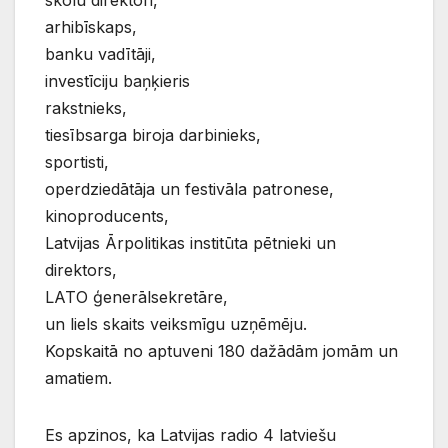
arhibīskaps,
banku vadītāji,
investīciju baņķieris
rakstnieks,
tiesībsarga biroja darbinieks,
sportisti,
operdziedātāja un festivāla patronese,
kinoproducents,
Latvijas Ārpolitikas institūta pētnieki un
direktors,
LATO ģenerālsekretāre,
un liels skaits veiksmīgu uzņēmēju.
Kopskaitā no aptuveni 180 dažādām jomām un
amatiem.
Es apzinos, ka Latvijas radio 4 latviešu