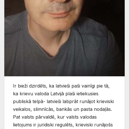
Ir bieži dzirdēts, ka latvieši paši vainīgi pie tā,
ka krievu valoda Latvijā plaši ietiekusies
publiskā telpā- latvieši labprāt runājot krieviski
veikalos, slimnīcās, bankās un pasta nodaļās.
Pat valsts pārvaldē, kur valsts valodas
lietojums ir juridiski regulēts, krieviski runājošs