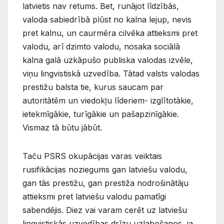
latvietis nav retums. Bet, runājot līdzībās,
valoda sabiedrībā plūst no kalna lejup, nevis
pret kalnu, un caurmēra cilvēka attieksmi pret
valodu, arī dzimto valodu, nosaka sociālā
kalna galā uzkāpušo publiska valodas izvēle,
viņu lingvistiskā uzvedība. Tātad valsts valodas
prestižu balsta tie, kurus saucam par
autoritātēm un viedokļu līderiem- izglītotākie,
ietekmīgākie, turīgākie un pašapzinīgākie.
Vismaz tā būtu jābūt.
Taču PSRS okupācijas varas veiktais
rusifikācijas noziegums gan latviešu valodu,
gan tās prestižu, gan prestiža nodrošinātāju
attieksmi pret latviešu valodu pamatīgi
sabendējis. Diez vai varam cerēt uz latviešu
lingvistiskās uzvedības drīzu uzlabošanos, ja