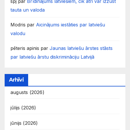
spj
par
Brīdinājums latviešiem, cik ātri var izzust
tauta un valoda
Modris
par
Aicinājums iestāties par latviešu
valodu
pēteris apinis
par
Jaunas latviešu ārstes stāsts
par latviešu ārstu diskrimināciju Latvijā
Arhīvi
augusts (2026)
jūlijs (2026)
jūnijs (2026)