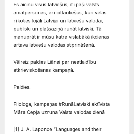
Es aicinu visus latviešus, it īpaši valsts
amatpersonas, arī cittautiešus, kuri vēlas
rīkoties lojāli Latvijai un latviešu valodai,
publiski un plašsaziņā runāt latviski. Tā
manuprāt ir mūsu katra vislabākā ikdienas
artava latviešu valodas stiprināšanā.
Vēlreiz paldies Liānai par neatlaidību
atkrieviskošanas kampaņā.
Paldies.
Filologa, kampaņas #RunāLatviski aktīvista
Māra Cepļa uzruna Valsts valodas dienā
[1] J. A. Laponce “Languages and their