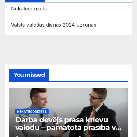
Nekategorizēts
Valsts valodas dienas 2024 uzrunas
You missed
NEKATEGORIZĒTS
Darba devējs prasa krievu
valodu – pamatota prasība vai
diskriminācija? Skaidro VDI