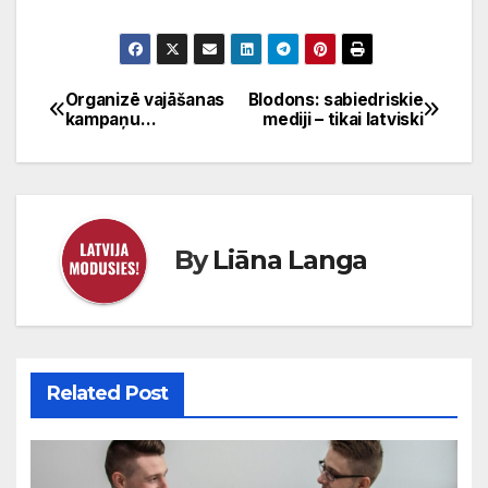
Organizē vajāšanas
Blodons: sabiedriskie
Ziņu
kampaņu…
mediji – tikai latviski
izvēlne
By
Liāna Langa
Related Post