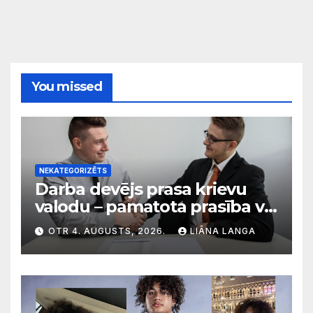
You missed
NEKATEGORIZĒTS
Darba devējs prasa krievu
valodu – pamatota prasība vai
diskriminācija? Skaidro VDI
OTR 4. AUGUSTS, 2026.
LIĀNA LANGA