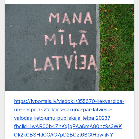
https://lvportals.lv/viedokli/355670-liekvardiba-
un-nespeja-izteikties-saruna-par-latviesu-
valodas-lietojumu-publiskaja-telpa-2023?
fbclid=IwAR00b4ZhKq1gPAa8mA80nz9s3WK
Ok2kCBSHdCCAG7pD2BGzt6BCtHqwIjNY