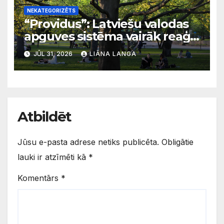
NEKATEGORIZĒTS
“Providus”: Latviešu valodas
apguves sistēma vairāk reaģē
uz krīzēm nekā ilgtermiņa
JŪL 31, 2026
LIĀNA LANGA
migrācijas tendencēm
Atbildēt
Jūsu e-pasta adrese netiks publicēta.
Obligātie
lauki ir atzīmēti kā
*
Komentārs
*