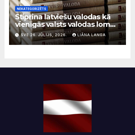
NEKATEGORIZĒTS
Stiprina latviešu valodas kā
vienīgās valsts valodas lomu
sabiedriskajos medijos
SVE 26. JŪLIJS, 2026.
LIĀNA LANGA