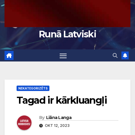
Runā Latviski
NEKATEGORIZĒTS
Tagad ir kārkluangļi
By
Liāna Langa
OKT 12, 2023