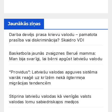
Jaunākās ziņas
Darba devējs prasa krievu valodu – pamatota
prasība vai diskriminācija? Skaidro VDI
Basketbola jaunās zvaigznes Beruē mamma:
Man bija svarīgi, lai bērni apgūst latviešu valodu
“Providus”: Latviešu valodas apguves sistēma
vairāk reaģē uz krīzēm nekā ilgtermiņa
migrācijas tendencēm
Stiprina latviešu valodas kā vienīgās valsts
valodas lomu sabiedriskajos medijos