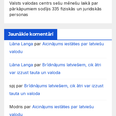
Valsts valodas centrs sešu mēnešu laikā par
pārkāpumiem sodījis 335 fiziskās un juridiskās
personas
Jaunākie komentāri
Liāna Langa
par
Aicinājums iestāties par latviešu
valodu
Liāna Langa
par
Brīdinājums latviešiem, cik ātri
var izzust tauta un valoda
spj
par
Brīdinājums latviešiem, cik ātri var izzust
tauta un valoda
Modris
par
Aicinājums iestāties par latviešu
valodu