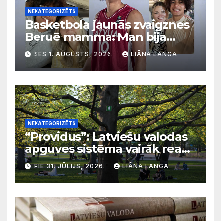
NEKATEGORIZĒTS
Basketbola jaunās zvaigznes
Beruē mamma: Man bija
svarīgi, lai bērni apgūst
SES 1. AUGUSTS, 2026.
LIĀNA LANGA
latviešu valodu
NEKATEGORIZĒTS
“Providus”: Latviešu valodas
apguves sistēma vairāk reaģē
uz krīzēm nekā ilgtermiņa
PIE 31. JŪLIJS, 2026.
LIĀNA LANGA
migrācijas tendencēm